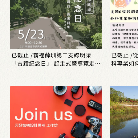
已截止 /霧裡薛圳第二支線明渠
已截止 /
「古蹟紀念日」 起走式暨導覽走讀
科專業如
活動