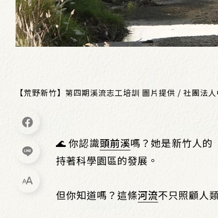
【荒野新竹】第四期溪流志工培訓 圖片提供 / 社團法
🌊 你認識
頭前溪
嗎？她是新竹人的
持著科學園區的發展。
但你知道嗎？這條
河流
不只照顧人