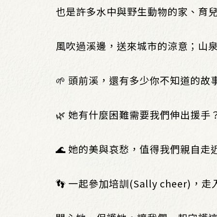
也是許多水中與野生動物的家、育
風吹過溪邊，送來城市的涼意；山
🌱 頭前溪，還有多少你不知道的故
🌿 她有什麼困難需要我們伸出援手
🌊 她的美與哀愁，值得我們親自走
👣 一起參加培訓(Sally cheer)