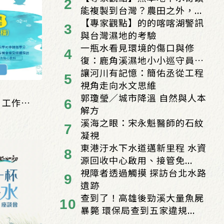
能複製到台灣？農田之外，...
【專家觀點】的的喀喀湖警訊
與台灣濕地的考驗
一瓶水看見環境的傷口與修
復：鹿角溪濕地小小巡守員
的...
讓河川有記憶：簡佑丞從工程
視角走向水文思維
郭瓊瑩／城市降溫 自然與人本
g 工作
解方
溪海之眼：宋永魁醫師的石紋
凝視
東港汙水下水道邁新里程 水資
源回收中心啟用、接管免...
視障者透過觸摸 探訪台北水路
遺跡
查到了！高雄後勁溪大量魚屍
暴斃 環保局查到五家違規...