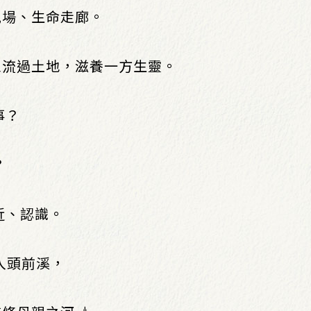
兒場、生命走廊。
泉流過土地，滋養一方生靈。
事？
？
近、認識。
，走入頭前溪，