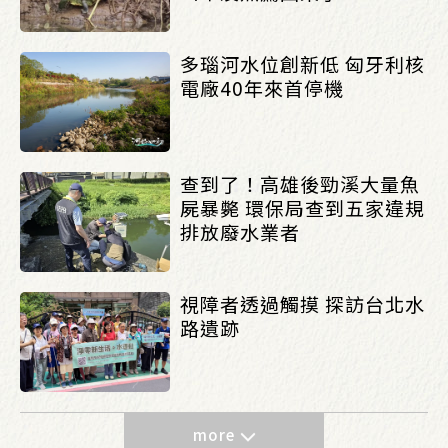
多瑙河水位創新低 匈牙利核
電廠40年來首停機
查到了！高雄後勁溪大量魚
屍暴斃 環保局查到五家違規
排放廢水業者
視障者透過觸摸 探訪台北水
路遺跡
more