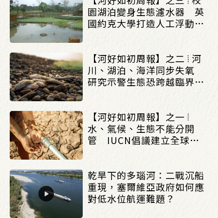
園湖泊變身生態濾水器 英
國約克大學打造人工浮動濕
地改善水質_(0803/0807)
【河好如初周報】之二 ⦙ 河
川、湖泊、海洋同步失氧
研究示警生態恐跨越臨界點
_(0803/0807)
【河好如初周報】之一 ⦙
水、氣候、生態不能分開
管 IUCN倡議建立全球水
治理框架_(0803/0807)
乾旱下的多瑙河：二戰沉船
重現，塞爾維亞政府如何應
對低水位航運難題？