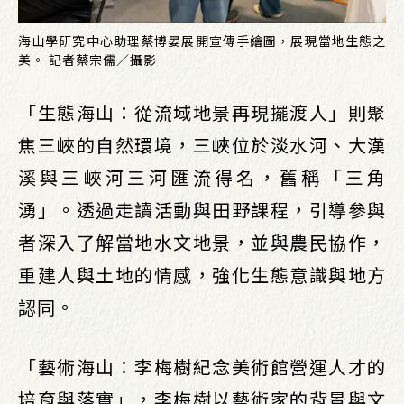
海山學研究中心助理蔡博晏展開宣傳手繪圖，展現當地生態之
美。 記者蔡宗儒／攝影
「生態海山：從流域地景再現擺渡人」則聚
焦三峽的自然環境，三峽位於淡水河、大漢
溪與三峽河三河匯流得名，舊稱「三角
湧」。透過走讀活動與田野課程，引導參與
者深入了解當地水文地景，並與農民協作，
重建人與土地的情感，強化生態意識與地方
認同。
「藝術海山：李梅樹紀念美術館營運人才的
培育與落實」，李梅樹以藝術家的背景與文