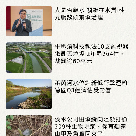
人是否親水 關鍵在水質 林
元鵬談頭前溪治理
牛稠溪科技執法10支監視器
揪亂丟垃圾 2年罰264件、
裁罰逾60萬元
萊茵河水位創新低衝擊運輸
德國Q3經濟估受影響
淡水公司田溪縱向阻礙打通
309種生物現蹤、保育類穿
山甲及魚鷹回來了