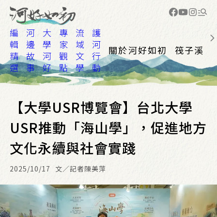
編
河
大
專
流
護
輯
邊
學
家
域
河
關於河好如初
筏子溪
精
故
河
觀
文
行
選
事
好
點
學
動
【大學USR博覽會】台北大學
USR推動「海山學」，促進地方
文化永續與社會實踐
2025/10/17
文／記者陳美萍