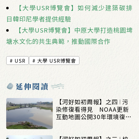
【大學USR博覽會】如何減少建築碳排
日韓印尼學者提供經驗
【大學USR博覽會】中原大學打造桃園埤
塘水文化的共生典範，推動國際合作
USR
大學 USR博覽會
延伸閱讀
【河好如初周報】之四 ⦙ 污
染修復看得見 NOAA更新
互動地圖公開30年環境復育
成果_(0803/0807)
【河好如初周報】之三 ⦙ 校