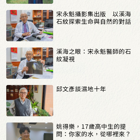
宋永魁攝影集出版 以溪海
石紋探索生命與自然的對話
溪海之眼：宋永魁醫師的石
紋凝視
邱文彥談濕地十年
姚得樂，17歲高中生的提
問：你家的水，從哪裡來？