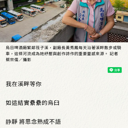
烏日啤酒廠緊鄰筏子溪，副廠長黃秀鳳每天沿著溪畔散步或騎
車，這條河流成為她紓壓與創作詩作的重要靈感來源。 記者
蔡宗儒／攝影
我在溪畔等你
如這結實纍纍的烏臼
静靜 將思念熟成不語