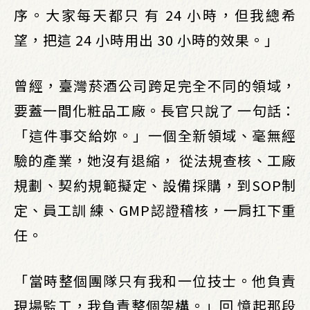
序。大家每天都只 有 24 小時，但我總希
望，把這 24 小時用出 30 小時的效果。」
曾經，臺灣菸酒公司跨足完全不同的領域，
要蓋一間化粧品工廠。長官只說了 一句話：
「這件事交給妳。」一個全新領域、毫無經
驗的產業，她沒有退縮， 從法規查核、工廠
規劃、契約規範擬定、設備採購，到SOP制
定、員工訓 練、GMP認證稽核，一肩扛下重
任。
「當時整個團隊只有我和一位技士。他負責
現場監工，我負責整個架構。」回 憶起那段