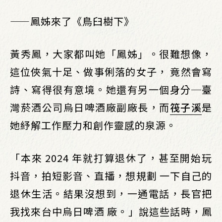
——鳳姊來了《鳥臼樹下》
黃秀鳳，大家都叫她「鳳姊」。很難想像，
這位俠氣十足、做事俐落的女子， 竟然會寫
詩、寫得很有意境。她還有另一個身分─臺
灣菸酒公司烏日啤酒廠副廠長，而
筏子溪
是
她紓解工作壓力和創作靈感的泉源。
「本來 2024 年就打算退休了，甚至開始玩
抖音，拍短影音、直播，想規劃 一下自己的
退休生活。結果沒想到，一通電話，長官把
我找來台中烏日啤酒 廠。」說這些話時，鳳