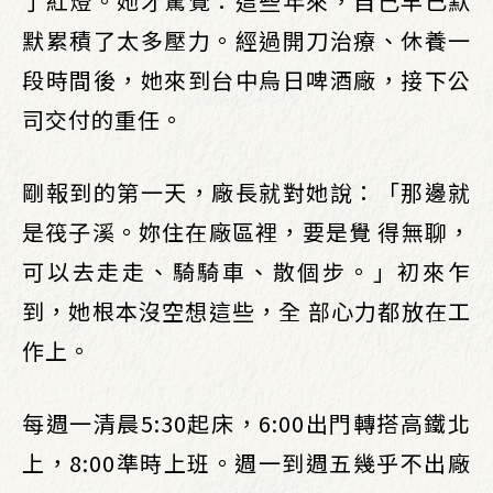
了紅燈。她才驚覺：這些年來，自己早已默
默累積了太多壓力。經過開刀治療、休養一
段時間後，她來到台中烏日啤酒廠，接下公
司交付的重任。
剛報到的第一天，廠長就對她說：「那邊就
是筏子溪。妳住在廠區裡，要是覺 得無聊，
可以去走走、騎騎車、散個步。」初來乍
到，她根本沒空想這些，全 部心力都放在工
作上。
每週一清晨5:30起床，6:00出門轉搭高鐵北
上，8:00準時上班。週一到週五幾乎不出廠