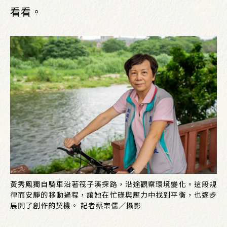
看看。
黃秀鳳獨自騎車沿著筏子溪探路，沿途觀察環境變化。這段規
律而安靜的移動過程，讓她在忙碌與壓力中找到平衡，也逐步
展開了創作的契機。 記者蔡宗儒／攝影