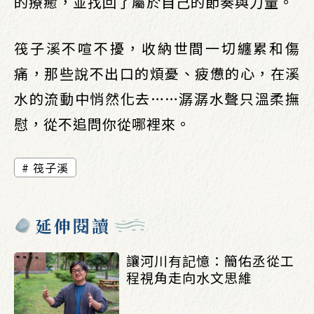
的療癒，並找回了屬於自己的節奏與力量。
筏子溪不喧不擾，收納世間一切纏累和傷
痛，那些說不出口的煩憂、疲憊的心，在溪
水的流動中悄然化去……潺潺水聲只溫柔撫
慰，從不追問你從哪裡來。
筏子溪
延伸閱讀
讓河川有記憶：簡佑丞從工
程視角走向水文思維