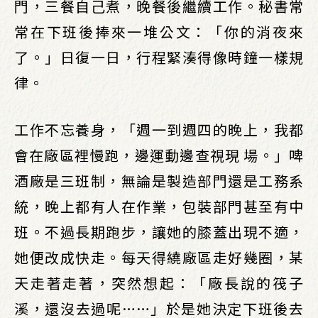
門，三餐自己煮，晚餐後繼續工作。秘書常
常在下班後捧來一堆公文：「你的消夜來
了。」日復一日，行程緊湊得像時鐘一樣規
律。
工作不忘養身，「週一到週四的晚上，我都
會在廠區裡慢跑，邊運動邊查視現 場。」啤
酒廠是三班制，無論是製造部門還是工務系
統，晚上都有人在作業，包裝部門甚至有中
班。不過長期跑步，讓她的膝蓋出現不適，
她便改成快走。每天得繞廠區走好幾圈，某
天走著走著，突然想起：「廠長說的筏子
溪，還沒去過呢……」於是她決定下班後去