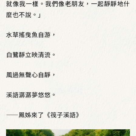
就像我一樣。我們像老朋友，一起靜靜地什
麼也不說。」
水草搖曳魚自游，
白鷺靜立映清流。
風過無聲心自靜，
溪語潺潺夢悠悠。
——鳳姊來了《筏子溪語》