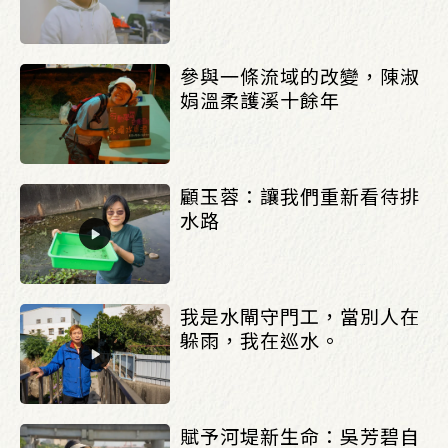
參與一條流域的改變，陳淑
娟溫柔護溪十餘年
顧玉蓉：讓我們重新看待排
水路
我是水閘守門工，當別人在
躲雨，我在巡水。
賦予河堤新生命：吳芳碧自