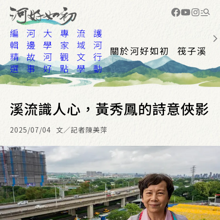
編
河
大
專
流
護
輯
邊
學
家
域
河
關於河好如初
筏子溪
精
故
河
觀
文
行
選
事
好
點
學
動
溪流識人心，黃秀鳳的詩意俠影
2025/07/04
文／記者陳美萍