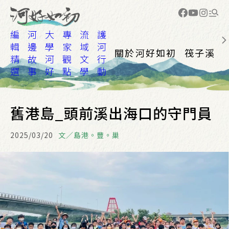
編
河
大
專
流
護
輯
邊
學
家
域
河
關於河好如初
筏子溪
精
故
河
觀
文
行
選
事
好
點
學
動
舊港島_頭前溪出海口的守門員
2025/03/20
文／島港。豐。巢