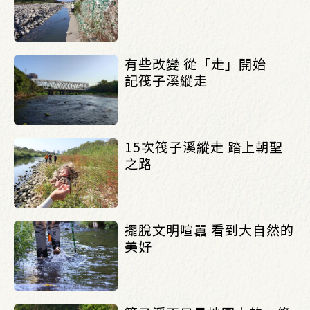
有些改變 從「走」開始─
記筏子溪縱走
15次筏子溪縱走 踏上朝聖
之路
擺脫文明喧囂 看到大自然的
美好