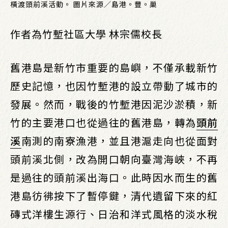
橫渡頭前溪活動。 圖片來源／島港。豐。巢
作者為竹塹社區大學 林宗儒校長
舊港島是新竹市重要的島嶼，不僅承載新竹
歷史記憶，也因竹塹港的設立帶動了城市的
發展。然而，戰後的竹塹港因泥沙淤積，新
竹的主要港口也從過往的舊港島，轉為
頭前
溪
南測的南寮漁港，並且港滬走向也從面對
頭前溪北側，改為開口朝向臺灣海峽，不再
是過往的頭前溪出海口。此時因水而生的舊
港島彷彿按下了暫停鍵，清代遺留下來的紅
磚式洋樓生源行、日治和洋式風格的淡水稅