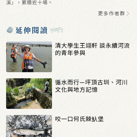
溪」，累積近十場。
更多作者群
延伸閱讀
清大學生王翊軒 談永續河流
的青年參與
循水而行—坪頂古圳、河川
文化與地方記憶
咬一口何氏棘魞堡