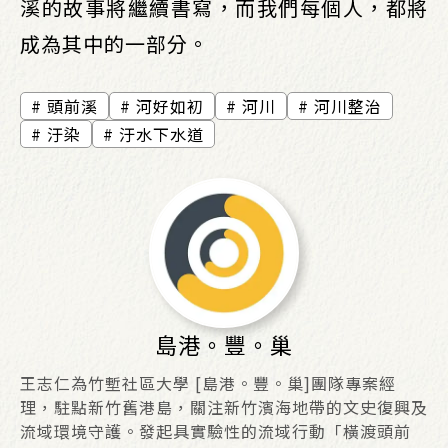
溪的故事將繼續書寫，而我們每個人，都將
成為其中的一部分。
頭前溪
河好如初
河川
河川整治
汙染
汙水下水道
島港。豐。巢
王志仁為竹塹社區大學 [島港。豐。巢]團隊專案經
理，駐點新竹舊港島，關注新竹濱海地帶的文史復興及
流域環境守護。發起具實驗性的流域行動「橫渡頭前