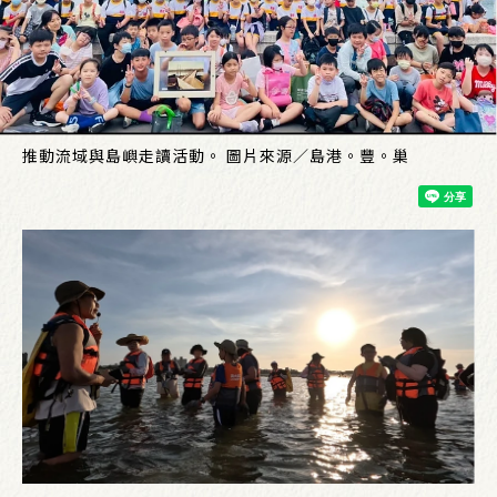
推動流域與島嶼走讀活動。 圖片來源／島港。豐。巢