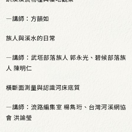
—講師：方韻如
族人與溪水的日常
—講師：武塔部落族人 郭永光、碧候部落族
人 陳明仁
橫斷面測量與認識河床底質
—講師：流路編集室 楊雋珩、台灣河溪網協
會 洪諭瑩