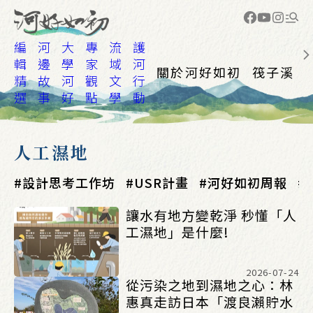
編
河
大
專
流
護
輯
邊
學
家
域
河
關於河好如初
筏子溪
精
故
河
觀
文
行
選
事
好
點
學
動
人工濕地
設計思考工作坊
USR計畫
河好如初周報
讓水有地方變乾淨 秒懂「人
工濕地」是什麼!
2026-07-24
從污染之地到濕地之心：林
惠真走訪日本「渡良瀨貯水