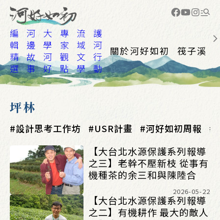
編
河
大
專
流
護
輯
邊
學
家
域
河
關於河好如初
筏子溪
精
故
河
觀
文
行
選
事
好
點
學
動
坪林
設計思考工作坊
USR計畫
河好如初周報
【大台北水源保護系列報導
之三】老幹不壓新枝 從事有
機種茶的余三和與陳陸合
2026-05-22
【大台北水源保護系列報導
之二】有機耕作 最大的敵人