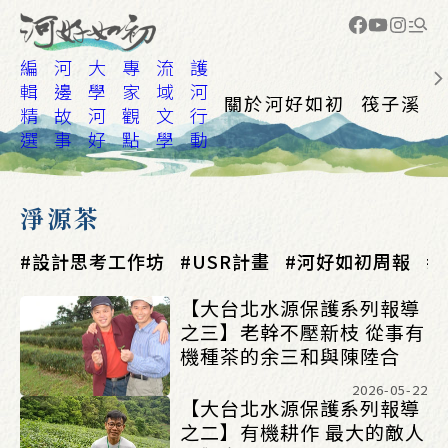
編
河
大
專
流
護
輯
邊
學
家
域
河
關於河好如初
筏子溪
精
故
河
觀
文
行
選
事
好
點
學
動
淨源茶
設計思考工作坊
USR計畫
河好如初周報
【大台北水源保護系列報導
之三】老幹不壓新枝 從事有
機種茶的余三和與陳陸合
2026-05-22
【大台北水源保護系列報導
之二】有機耕作 最大的敵人