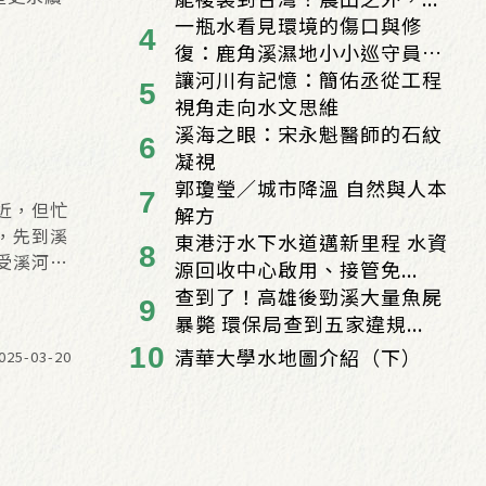
一瓶水看見環境的傷口與修
復：鹿角溪濕地小小巡守員
的...
讓河川有記憶：簡佑丞從工程
視角走向水文思維
溪海之眼：宋永魁醫師的石紋
凝視
郭瓊瑩／城市降溫 自然與人本
近，但忙
解方
，先到溪
東港汙水下水道邁新里程 水資
受溪河之
源回收中心啟用、接管免...
上及更想
查到了！高雄後勁溪大量魚屍
未來會情
暴斃 環保局查到五家違規...
清華大學水地圖介紹（下）
025-03-20