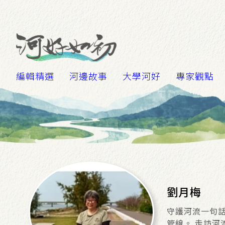
編輯精選
河邊故事
大學河好
專家觀點
劉月梅
守護河流一句話
管線。 走訪河