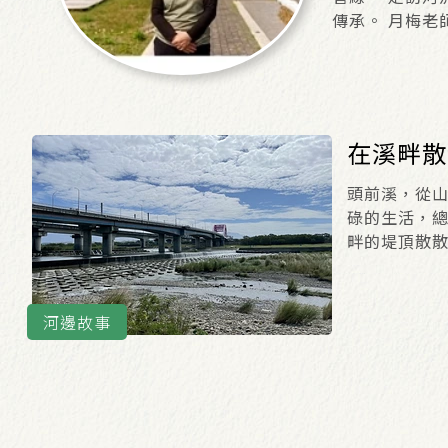
傳承。 月梅老
在溪畔散
頭前溪，從
碌的生活，
畔的堤頂散
美，也看看
探索頭前溪
不自禁的持續
河邊故事