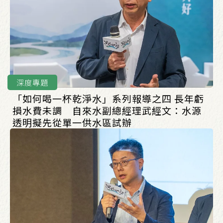
深度專題
「如何喝一杯乾淨水」系列報導之四 長年虧
損水費未調 自來水副總經理武經文：水源
透明擬先從單一供水區試辦