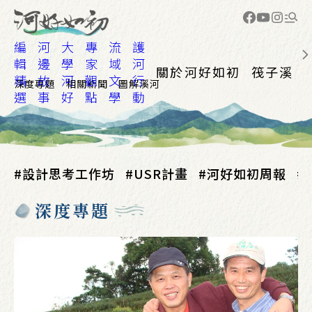
編
河
大
專
流
護
輯
邊
學
家
域
河
關於河好如初
筏子溪
精
故
河
觀
文
行
深度專題
相關新聞
圖解溪河
選
事
好
點
學
動
設計思考工作坊
USR計畫
河好如初周報
深度專題