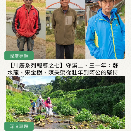
深度專題
【川廢系列報導之七】守溪二、三十年：蘇
水龍、宋金樹、陳秉榮從壯年到阿公的堅持
深度專題