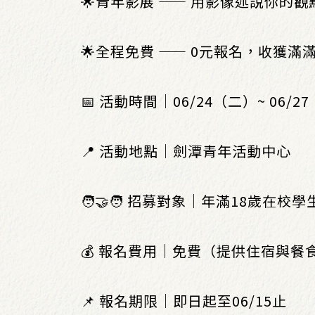
🌟青年影展 —— 用影像述說你的
🌟全程免費 —— 0元報名，收獲滿
📅 活動時間｜06/24（二）~ 06/2
📍 活動地點｜劍潭青年活動中心
🧑‍🤝‍🧑 招募對象｜年滿18歲在校學
💰 報名費用｜免費（提供住宿與餐
📌 報名期限｜即日起至06/15止