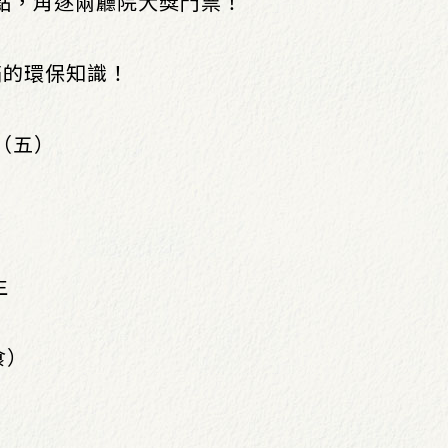
觀點，角逐兩廳院大獎門票！
滿的環保知識！
7（五）
生
食）