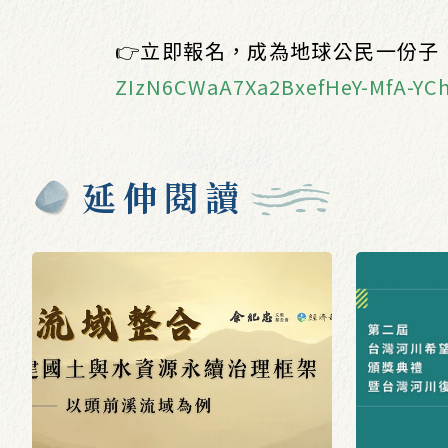
👉立即報名，成為地球公民一份子
ZIzN6CWaA7Xa2BxefHeY-MfA-YCh
延伸閱讀