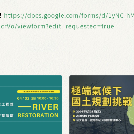
！
https://docs.google.com/forms/d/1yNCI
crVo/viewform?edit_requested=true