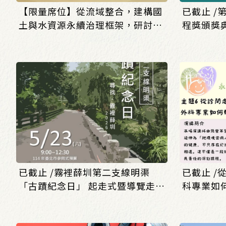
【限量席位】從流域整合，建構國
已截止 
土與水資源永續治理框架，研討會
程獎頒獎
開始報名!!
壇」報名開
已截止 /霧裡薛圳第二支線明渠
已截止 /
「古蹟紀念日」 起走式暨導覽走讀
科專業如
活動