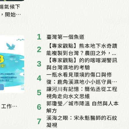
「極端氣候下
，開始報
臺灣第一個魚道
【專家觀點】熊本地下水奇蹟
能複製到台灣？農田之外，...
【專家觀點】的的喀喀湖警訊
與台灣濕地的考驗
一瓶水看見環境的傷口與修
復：鹿角溪濕地小小巡守員
的...
讓河川有記憶：簡佑丞從工程
視角走向水文思維
郭瓊瑩／城市降溫 自然與人本
g 工作
解方
溪海之眼：宋永魁醫師的石紋
凝視