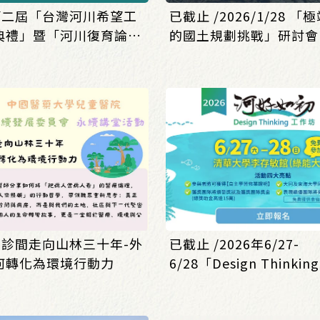
/第二屆「台灣河川希望工
已截止 /2026/1/28 
典禮」暨「河川復育論
的國土規劃挑戰」研討會
始!
名!
從診間走向山林三十年-外
已截止 /2026年6/27-
何轉化為環境行動力
6/28「Design Thinkin
坊」報名開始囉!