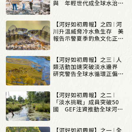
與 年輕世代成全球水治理
重要夥伴_(0622/0628)
【河好如初周報】之四 ⦙ 河
川升溫威脅冷水魚生存 美
報告示警夏季釣魚文化正受
氣候變遷衝擊
_(0615/0621)
【河好如初周報】之三 ⦙ 人
類活動加速突破淡水邊界
研究警告全球水循環正偏離
穩定狀態_(0615/0621)
【河好如初周報】之二 ⦙
「淡水挑戰」成員突破50
國 GEF注資推動全球河川
與濕地修復_(0615/0621)
【河好如初周報】之一 ⦙ 全