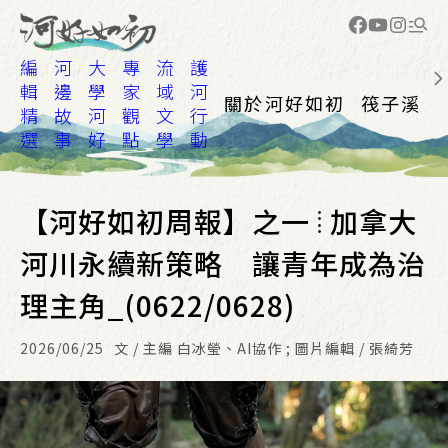
編
河
大
專
流
護
輯
邊
學
家
域
河
關於河好如初
筏子溪
精
故
河
觀
文
行
選
事
好
點
學
動
【河好如初周報】之一 ⦙ 加拿大
河川永續新策略 讓青年成為治
理主角_(0622/0628)
2026/06/25
文 / 主編 白冰瑩、AI協作 ; 圖片編輯 / 張綺芳