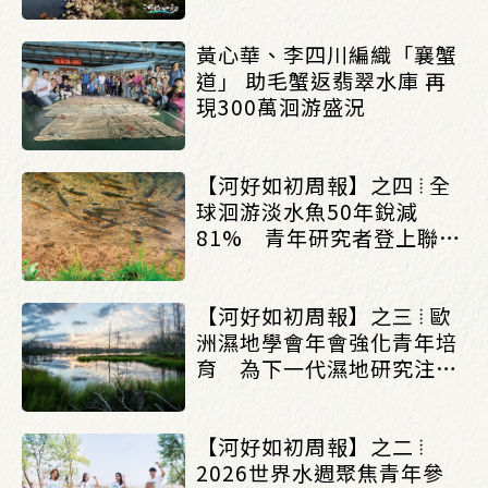
黃心華、李四川編織「襄蟹
道」 助毛蟹返翡翠水庫 再
現300萬洄游盛況
【河好如初周報】之四 ⦙ 全
球洄游淡水魚50年銳減
81% 青年研究者登上聯合
國決策舞台_(0622/0628)
【河好如初周報】之三 ⦙ 歐
洲濕地學會年會強化青年培
育 為下一代濕地研究注入
新動能_(0622/0628)
【河好如初周報】之二 ⦙
2026世界水週聚焦青年參