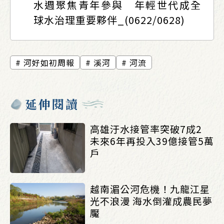
水週聚焦青年參與 年輕世代成全
球水治理重要夥伴_(0622/0628)
河好如初周報
溪河
河流
延伸閱讀
高雄汙水接管率突破7成2
未來6年再投入39億接管5萬
戶
越南湄公河危機！九龍江星
光不浪漫 海水倒灌成農民夢
魘