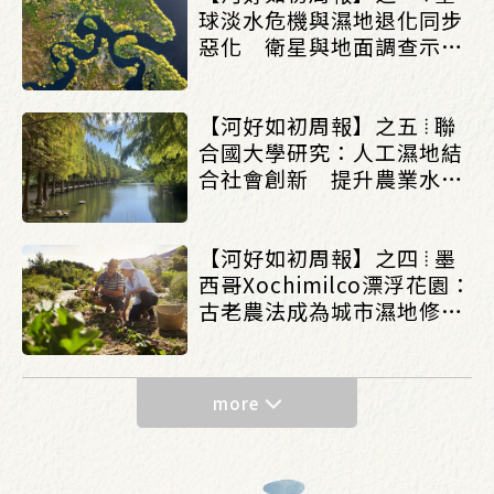
球淡水危機與濕地退化同步
惡化 衛星與地面調查示警
地球進入「乾燥新常態」
_(0615/0621)
【河好如初周報】之五 ⦙ 聯
合國大學研究：人工濕地結
合社會創新 提升農業水治
理永續效益_(0608/0614)
【河好如初周報】之四 ⦙ 墨
西哥Xochimilco漂浮花園：
古老農法成為城市濕地修復
力量_(0601/0607)
more