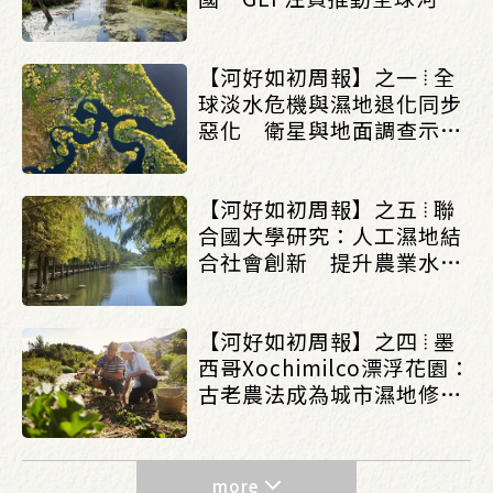
與濕地修復_(0615/0621)
【河好如初周報】之一 ⦙ 全
球淡水危機與濕地退化同步
惡化 衛星與地面調查示警
地球進入「乾燥新常態」
_(0615/0621)
【河好如初周報】之五 ⦙ 聯
合國大學研究：人工濕地結
合社會創新 提升農業水治
理永續效益_(0608/0614)
【河好如初周報】之四 ⦙ 墨
西哥Xochimilco漂浮花園：
古老農法成為城市濕地修復
力量_(0601/0607)
more