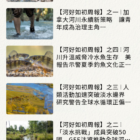
【河好如初周報】之一 ⦙ 加
拿大河川永續新策略 讓青
年成為治理主角
_(0622/0628)
【河好如初周報】之四 ⦙ 河
川升溫威脅冷水魚生存 美
報告示警夏季釣魚文化正受
氣候變遷衝擊
_(0615/0621)
【河好如初周報】之三 ⦙ 人
類活動加速突破淡水邊界
研究警告全球水循環正偏離
穩定狀態_(0615/0621)
【河好如初周報】之二 ⦙
「淡水挑戰」成員突破50
國 GEF注資推動全球河川