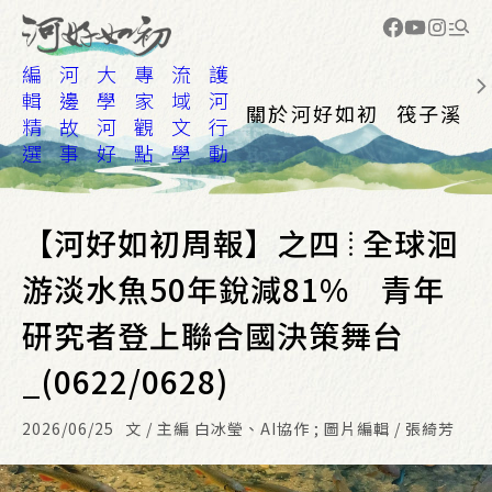
編
河
大
專
流
護
輯
邊
學
家
域
河
關於河好如初
筏子溪
精
故
河
觀
文
行
選
事
好
點
學
動
【河好如初周報】之四 ⦙ 全球洄
游淡水魚50年銳減81% 青年
研究者登上聯合國決策舞台
_(0622/0628)
2026/06/25
文 / 主編 白冰瑩、AI協作 ; 圖片編輯 / 張綺芳