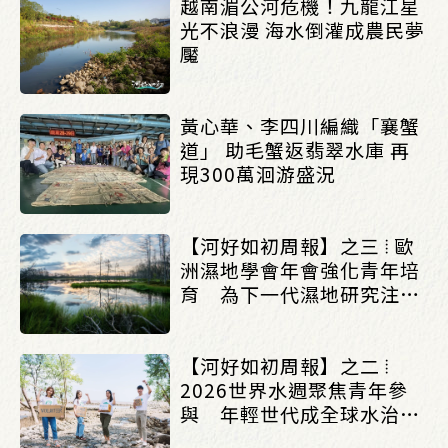
越南湄公河危機！九龍江星
光不浪漫 海水倒灌成農民夢
魘
黃心華、李四川編織「襄蟹
道」 助毛蟹返翡翠水庫 再
現300萬洄游盛況
【河好如初周報】之三 ⦙ 歐
洲濕地學會年會強化青年培
育 為下一代濕地研究注入
新動能_(0622/0628)
【河好如初周報】之二 ⦙
2026世界水週聚焦青年參
與 年輕世代成全球水治理
重要夥伴_(0622/0628)