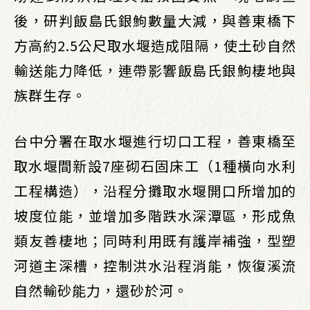
後，研判飯島氏銀鮈數量大減，與善東橋下
方高約2.5公尺取水堰造成阻隔，使土砂自然
輸送能力降低，連帶影響飯島氏銀鮈棲地與
族群生存。
台中分署在取水堰進行切口工程，善東橋至
取水堰間新設7座砌石固床工（1種橫向水利
工程構造），沿程分攤取水堰開口所增加的
坡度位能，並增加多階跌水深潭區，形成魚
類友善棲地；同時利用既有護岸補強，型塑
河道主深槽，控制洪水沿程消能，恢復溪流
自然輸砂能力，還砂於河。