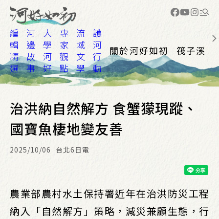
編
河
大
專
流
護
輯
邊
學
家
域
河
關於河好如初
筏子溪
精
故
河
觀
文
行
選
事
好
點
學
動
治洪納自然解方 食蟹獴現蹤、
國寶魚棲地變友善
2025/10/06
台北6日電
農業部農村水土保持署近年在治洪防災工程
納入「自然解方」策略，減災兼顧生態，行