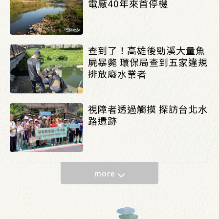
電廠40年來首停機
查到了！高雄後勁溪大量魚
屍暴斃 環保局查到五家違規
排放廢水業者
視障者透過觸摸 探訪台北水
路遺跡
more