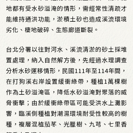
地都有受水砂溢淹的情形，需經常性清疏才
能維持通洪功能，淤積土砂也造成溪流環境
劣化、棲地破碎、生態廊道斷裂。
台北分署以往對河水、溪流清淤的砂土採堆
置處理，納入自然解方後，先經過水理調查
分析水砂運移情形，民國111年至114年間，
在打狗溪右岸設置緩衝綠帶，種植1萬棵樹
作為土砂溢淹區，降低水砂溢淹對聚落的威
脅衝擊；由於緩衝綠帶區可能受洪水上灘影
響，臨溪側種植對潮濕環境耐受性較高的樹
種，複層混植茄苳、光臘樹、九芎、七里香