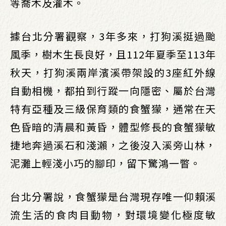
等喬木及灌木。
據台北分署觀察，3年多來，打狗溪挺過颱
風季，樹木生長良好，且112年夏季至113年
秋天，打狗溪兩岸濱溪帶架設的3座紅外線
自動相機，都拍到行蹤一向隱密、屬於台灣
特有亞種及三級保育類的食蟹獴，通常在天
色昏暗的清晨和黃昏，體型修長的食蟹獴敏
捷地奔過溪石和淺瀨，之後沒入溪旁山林，
泥灘上輕淺小巧的腳印，留下驚鴻一瞥。
台北分署說，食蟹獴是台灣現存唯一仰賴溪
流生活的食肉目動物，對環境變化極度敏