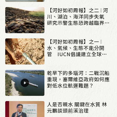
【河好如初周報】之二 ⦙ 河
川、湖泊、海洋同步失氧
研究示警生態恐跨越臨界點
_(0803/0807)
【河好如初周報】之一 ⦙
水、氣候、生態不能分開
管 IUCN倡議建立全球水
治理框架_(0803/0807)
乾旱下的多瑙河：二戰沉船
重現，塞爾維亞政府如何應
對低水位航運難題？
人是否親水 關鍵在水質 林
元鵬談頭前溪治理