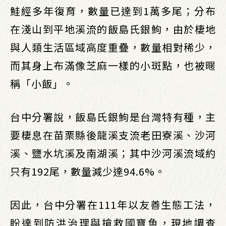
鮭經多年復育，數量已達到1萬多尾；分布
在淺山到平地溪流的飯島氏銀鮈，由於棲地
與人類生活區域高度重疊，數量相對稀少，
而其身上布滿像芝麻一樣的小斑點，也被暱
稱「小飯」。
台中分署說，飯島氏銀鮈是台灣特有種，主
要棲息在苗栗縣後龍溪支流老田寮溪、沙河
溪、鹽水坑溪及南湖溪；其中沙河溪流域約
只有192尾，數量減少達94.6%。
因此，台中分署在111年以友善生態工法，
盼達到防洪治理與搶救國寶魚，現地調查