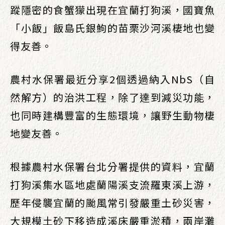
蹤隱密的食蟹獴出現在宜蘭打狗溪，國寶魚
「小飯」飯島氏銀鮈的苗栗沙河溪棲地也變
得友善。
農村水保署最近分享2個透過納入NbS（自
然解方）的治洪工程，除了達到減災功能，
也同時建構豐富的生態環境，讓野生動物棲
地變友善。
根據農村水保署台北分署提供的資料，宜蘭
打狗溪集水區地處蘭陽溪支流羅東溪上游，
歷年侵襲宜蘭的颱風常引發嚴重土砂災害，
大規模土砂下移造成溪床嚴重淤積，兩岸灘