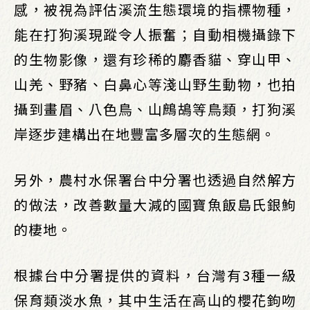
感，被視為評估溪流生態環境的指標物種，
能在打狗溪現蹤令人振奮；自動相機攝錄下
的生物影像，還有珍稀的麝香貓、穿山甲、
山羌、野豬、白鼻心等淺山野生動物，也拍
攝到畫眉、八色鳥、山鷓鴣等鳥類，打狗溪
岸逐步建構出在地豐富多層次的生態網。
另外，農村水保署台中分署也透過自然解方
的做法，改善數量大減的國寶魚飯島氏銀鮈
的棲地。
根據台中分署提供的資料，台灣有3種一級
保育類淡水魚，其中生活在高山的櫻花鉤吻