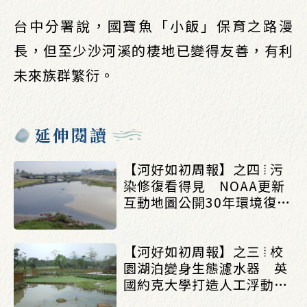
台中分署說，國寶魚「小飯」保育之路漫
長，但至少沙河溪的棲地已變得友善，有利
未來族群繁衍。
延伸閱讀
【河好如初周報】之四 ⦙ 污
染修復看得見 NOAA更新
互動地圖公開30年環境復育
成果_(0803/0807)
【河好如初周報】之三 ⦙ 校
園湖泊變身生態濾水器 英
國約克大學打造人工浮動濕
地改善水質_(0803/0807)