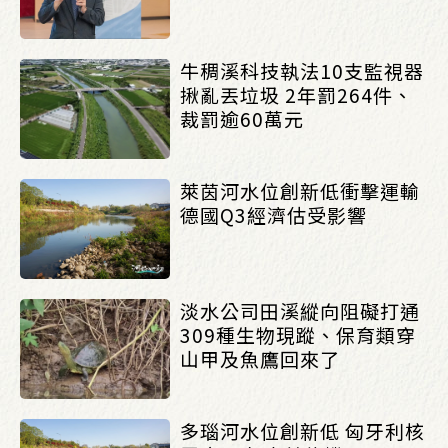
牛稠溪科技執法10支監視器
揪亂丟垃圾 2年罰264件、
裁罰逾60萬元
萊茵河水位創新低衝擊運輸
德國Q3經濟估受影響
淡水公司田溪縱向阻礙打通
309種生物現蹤、保育類穿
山甲及魚鷹回來了
多瑙河水位創新低 匈牙利核