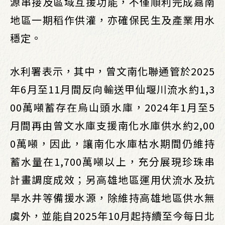
源串接及區域互援功能，不僅順利完成嘉南
地區一期稻作供灌，亦確保民生及產業用水
穩定。
水利署表示，其中，曾文南化聯通管於2025
年6月至11月間反向輸送甲仙堰川流水約1,3
00萬噸蓄存在烏山頭水庫，2024年1月至5
月間再由曾文水庫支援南化水庫供水約2,00
0萬噸，因此，讓南化水庫枯水期間仍維持
蓄水量在1,700萬噸以上，充分展現珍珠串
計畫調度成效；另高雄地區運用伏流水及抗
旱水井等備援水源，除維持高雄地區供水無
虞外，並能自2025年10月起持續至今每日北