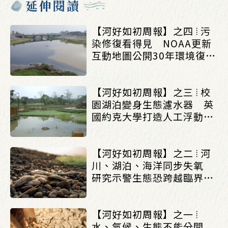
延伸閱讀
【河好如初周報】之四 ⦙ 污
染修復看得見 NOAA更新
互動地圖公開30年環境復育
成果_(0803/0807)
【河好如初周報】之三 ⦙ 校
園湖泊變身生態濾水器 英
國約克大學打造人工浮動濕
地改善水質_(0803/0807)
【河好如初周報】之二 ⦙ 河
川、湖泊、海洋同步失氧
研究示警生態恐跨越臨界點
_(0803/0807)
【河好如初周報】之一 ⦙
水、氣候、生態不能分開