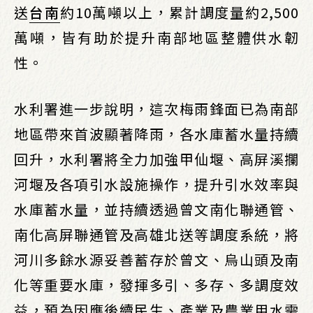
送
台南
約10萬噸以上，累計調度量約2,500
萬噸，皆有助於提升南部地區整體供水韌
性。
水利署進一步說明，這次梅雨鋒面已為南部
地區帶來首波顯著降雨，各水庫蓄水量持續
回升，水利署將全力加強甲仙堰、高屏溪攔
河堰及各項引水設施操作，提升引水效率與
水庫蓄水量，並持續透過曾文南化聯通管、
南化高屏聯通管及高雄北送等調度系統，將
河川多餘水源妥善蓄存於曾文、烏山頭及南
化等重要水庫，發揮多引、多存、多調度效
益，預為因應後續民生、產業及農業用水需