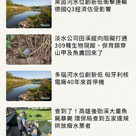
萊茵河水位創新低衝擊運輸
德國Q3經濟估受影響
淡水公司田溪縱向阻礙打通
309種生物現蹤、保育類穿
山甲及魚鷹回來了
多瑙河水位創新低 匈牙利核
電廠40年來首停機
查到了！高雄後勁溪大量魚
屍暴斃 環保局查到五家違規
排放廢水業者