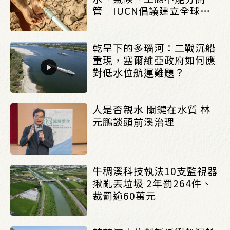
管 IUCN倡議建立全球水
治理框架_(0803/0807)
乾旱下的多瑙河：二戰沉船
重現，塞爾維亞政府如何應
對低水位航運難題？
人是否親水 關鍵在水質 林
元鵬談頭前溪治理
牛稠溪科技執法10支監視器
揪亂丟垃圾 2年罰264件、
裁罰逾60萬元