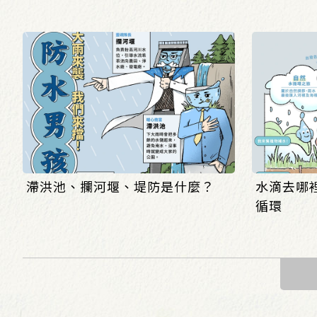
滯洪池、攔河堰、堤防是什麼？
水滴去哪裡
循環