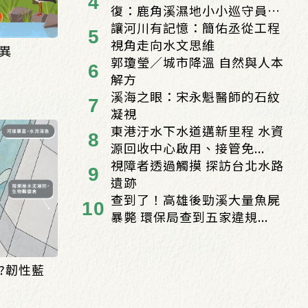
復：鹿角溪濕地小小巡守員
的...
讓河川有記憶：簡佑丞從工程
視角走向水文思維
異
郭瓊瑩／城市降溫 自然與人本
解方
溪海之眼：宋永魁醫師的石紋
凝視
東港汙水下水道邁新里程 水資
源回收中心啟用、接管免...
視障者透過觸摸 探訪台北水路
遺跡
查到了！高雄後勁溪大量魚屍
暴斃 環保局查到五家違規...
?韌性藍