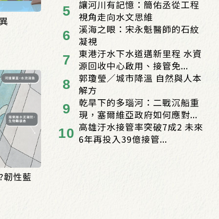
的...
讓河川有記憶：簡佑丞從工程
視角走向水文思維
異
溪海之眼：宋永魁醫師的石紋
凝視
東港汙水下水道邁新里程 水資
源回收中心啟用、接管免...
郭瓊瑩／城市降溫 自然與人本
解方
乾旱下的多瑙河：二戰沉船重
現，塞爾維亞政府如何應對...
高雄汙水接管率突破7成2 未來
6年再投入39億接管...
?韌性藍