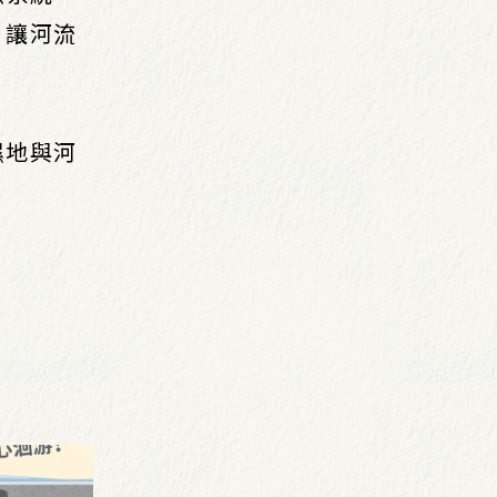
，讓河流
濕地與河