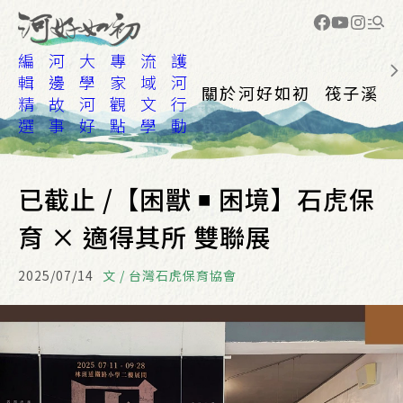
編
河
大
專
流
護
輯
邊
學
家
域
河
關於河好如初
筏子溪
精
故
河
觀
文
行
選
事
好
點
學
動
已截止 /【困獸 ◾ 困境】石虎保
育 × 適得其所 雙聯展
2025/07/14
文 / 台灣石虎保育協會