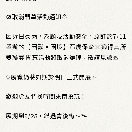
🚫取消開幕活動通知⚠️
​因近日豪雨，為顧及活動安全，原訂於7/11
舉辦的【困獸 ◾ 困境】
石虎
保育×適得其所
雙聯展 開幕活動將取消辦理，敬請見諒🙏​
✨展覽仍將如期於明日正式開展✨
歡迎虎友們找時間來南投玩！
展期到9/28，錯過會後悔～🐾