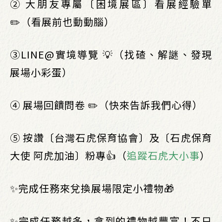
② 大朋友專屬〔困境展區〕看展經驗單
✏️（看展前也動動腦）
③LINE@實境導覽 💡（找碴、解謎、發現
展場小彩蛋）
④ 展場回饋問卷 ✏️（快來告訴我們心得）
⑤ 按讚〔台灣石虎保育協會〕及〔石虎保育
大使 阿虎加油〕粉專👍（
追蹤石虎大小事
）
✨完成任務來兌換展場限定小禮物🎁
✨完成任務越多，拿到的禮物越豐富！不只