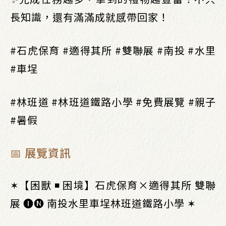
長知識，還有滿滿成就感帶回家！
​#石虎保育 #適得其所 #雙聯展 #南投 #水里
#車埕
#林班道 #林班道鐵路小學 #免費展覽 #親子
#暑假
📅 展覽資訊
✶【困獸 ◾ 困境】石虎保育×適得其所 雙聯
展 🅘🅝 南投水里車埕林班道鐵路小學 ✶