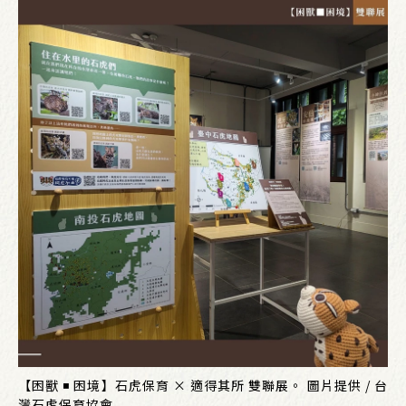
【困獸 ◾ 困境】石虎保育 × 適得其所 雙聯展。 圖片提供 / 台
灣石虎保育協會