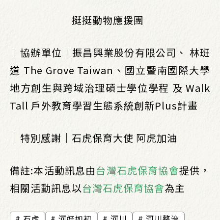
挺挺動物應援團
｜協辦單位｜振昌興業股份有限公司、 林班
道 The Grove Taiwan、國立暨南國際大學
地方創生與跨域治理碩士學位學程 及 Walk
Tall 戶外教育學習生態系統創新Plus計畫
｜特別感謝｜石虎保育大使 阿虎加油
備註:本活動訊息由
台灣石虎保育協會
提供，
相關活動訊息以
台灣石虎保育協會
為主
石虎
河好如初
河川
河川整治