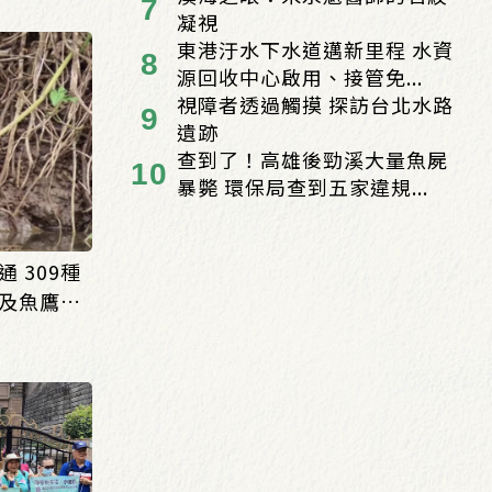
凝視
東港汙水下水道邁新里程 水資
源回收中心啟用、接管免...
視障者透過觸摸 探訪台北水路
遺跡
查到了！高雄後勁溪大量魚屍
暴斃 環保局查到五家違規...
 309種
及魚鷹回