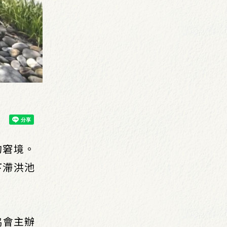
的窘境。
下滯洪池
協會主辦