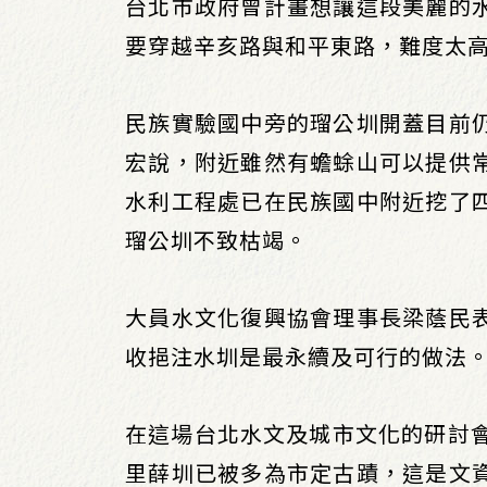
台北市政府曾計畫想讓這段美麗的
要穿越辛亥路與和平東路，難度太
民族實驗國中旁的瑠公圳開蓋目前
宏說，附近雖然有蟾蜍山可以提供
水利工程處已在民族國中附近挖了
瑠公圳不致枯竭。
大員水文化復興協會理事長梁蔭民
收挹注水圳是最永續及可行的做法
在這場台北水文及城市文化的研討會
里薛圳已被多為市定古蹟，這是文