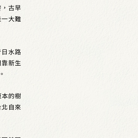
發，古早
是一大難
昔日水路
門靠新生
。
原本的樹
台北自來