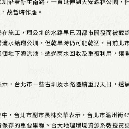
水圳沿著新生南路，一直延伸到大安森林公園，
高，故暫時作罷。
仍在施工，瑠公圳的水路早已因都市開發而被截
常流水給瑠公圳，但乾旱時仍可能乾涸，目前北
四個地下滯洪池，透過雨水回收及重複利用，讓
表示，台北市一些古圳及水路陸續重見天日，透
。
中，台北市副市長林奕華表示，台北市溫州街4
資保存的重要里程。台大地理環境資源系教授黃