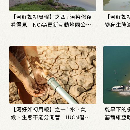
【河好如初周報】之四 ⦙ 污染修復
【河好如初
看得見 NOAA更新互動地圖公開
變身生態
30年環境復育成果_(0803/0807)
造人工浮
_(0803/0
【河好如初周報】之一 ⦙ 水、氣
乾旱下的
候、生態不能分開管 IUCN倡議
塞爾維亞
建立全球水治理框架
難題？