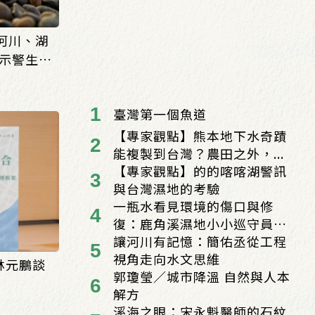
 河川、湖
示警生態
07)
臺灣第一個魚道
【專家觀點】熊本地下水奇蹟
能複製到台灣？農田之外，...
【專家觀點】的的喀喀湖警訊
與台灣濕地的考驗
一瓶水看見環境的傷口與修
復：鹿角溪濕地小小巡守員
的...
讓河川有記憶：簡佑丞從工程
視角走向水文思維
林元鵬談
郭瓊瑩／城市降溫 自然與人本
解方
溪海之眼：宋永魁醫師的石紋