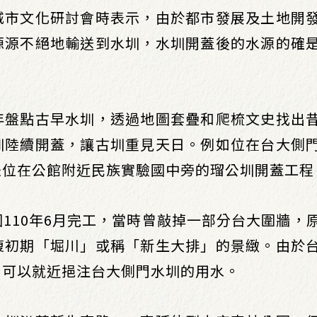
城市文化研討會時表示，由於都市發展及土地開
源源不絕地輸送到水圳，水圳開蓋後的水源的確
年盤點古早水圳，透過地圖套疊和爬梳文史找出
圳陸續開蓋，讓古圳重見天日。例如位在台大側
是位在公館附近民族實驗國中旁的瑠公圳開蓋工程
110年6月完工，當時曾敲掉一部分台大圍牆，
復初期「堀川」或稱「新生大排」的景緻。由於
，可以就近挹注台大側門水圳的用水。