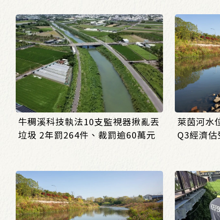
_(0803/0807)
牛稠溪科技執法10支監視器揪亂丟
萊茵河水
垃圾 2年罰264件、裁罰逾60萬元
Q3經濟估