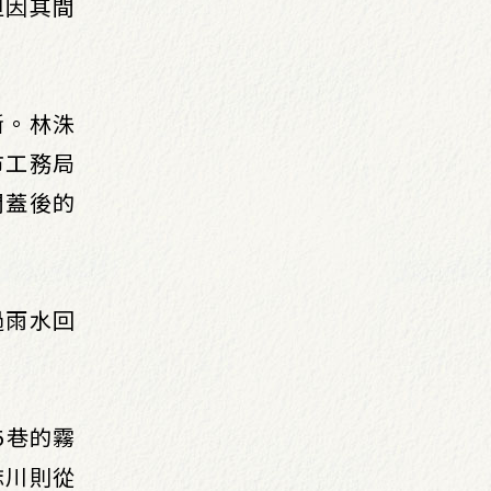
但因其間
斷。林洙
市工務局
開蓋後的
過雨水回
5巷的霧
誌川則從