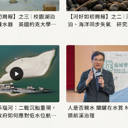
周報】之三 ⦙ 校園湖泊
【河好如初周報】之二 ⦙
濾水器 英國約克大學打
泊、海洋同步失氧 研究
動濕地改善水質
恐跨越臨界點_(0803/08
807)
多瑙河：二戰沉船重現，
人是否親水 關鍵在水質 
政府如何應對低水位航運
頭前溪治理