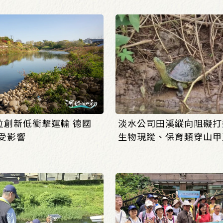
位創新低衝擊運輸 德國
淡水公司田溪縱向阻礙打通
受影響
生物現蹤、保育類穿山甲
來了