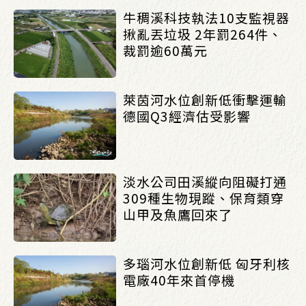
牛稠溪科技執法10支監視器
揪亂丟垃圾 2年罰264件、
裁罰逾60萬元
萊茵河水位創新低衝擊運輸
德國Q3經濟估受影響
淡水公司田溪縱向阻礙打通
309種生物現蹤、保育類穿
山甲及魚鷹回來了
多瑙河水位創新低 匈牙利核
電廠40年來首停機