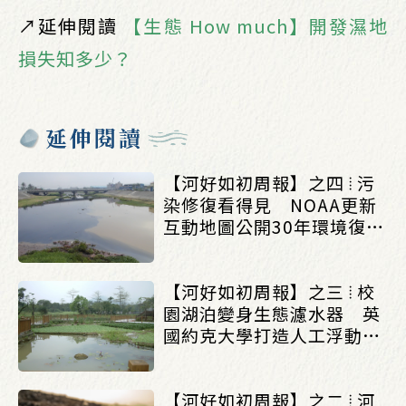
↗︎延伸閱讀
【生態 How much】開發濕地
損失知多少？
延伸閱讀
【河好如初周報】之四 ⦙ 污
染修復看得見 NOAA更新
互動地圖公開30年環境復育
成果_(0803/0807)
【河好如初周報】之三 ⦙ 校
園湖泊變身生態濾水器 英
國約克大學打造人工浮動濕
地改善水質_(0803/0807)
【河好如初周報】之二 ⦙ 河