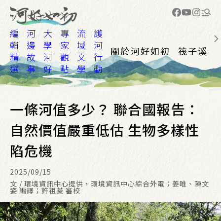
編
河
大
專
流
護
輯
邊
學
家
域
河
關於河好如初
筏子溪
精
故
河
觀
文
行
選
事
好
點
學
動
一條河值多少？ 聯合國報告：
自然價值嚴重低估 生物多樣性
陷危機
2025/09/15
文 / 環境資訊中心提供，環境資訊中心綜合外電；姜唯、陳文
姿 編譯；許祖菱 審校