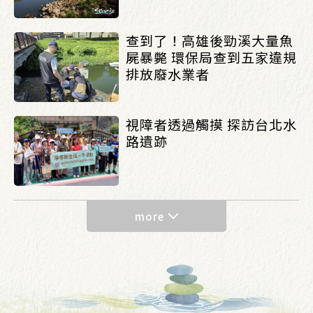
查到了！高雄後勁溪大量魚
屍暴斃 環保局查到五家違規
排放廢水業者
視障者透過觸摸 探訪台北水
路遺跡
more