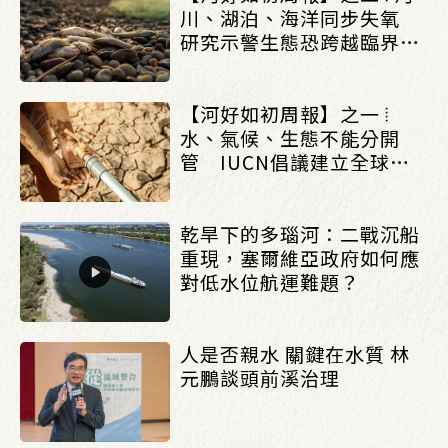
川、湖泊、海洋同步失氧
研究示警生態恐跨越臨界點
_(0803/0807)
【河好如初周報】之一 ⦙
水、氣候、生態不能分開
管 IUCN倡議建立全球水
治理框架_(0803/0807)
乾旱下的多瑙河：二戰沉船
重現，塞爾維亞政府如何應
對低水位航運難題？
人是否親水 關鍵在水質 林
元鵬談頭前溪治理