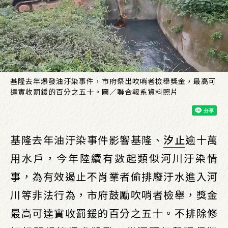
基隆去年爆發油汙染事件，市府祭出吹哨者檢舉獎金，最高可
達實收罰鍰的百分之五十。圖／聯合報系資料照片
基隆去年油汙染事件影響基隆、
汐止
逾十萬
用水戶，今年陸續有數起類似河川汙染情
事，為有效遏止不肖業者偷排廢汙水進入河
川等非法行為，市府鼓勵吹哨者檢舉，獎金
最高可達實收罰鍰的百分之五十。不排除修