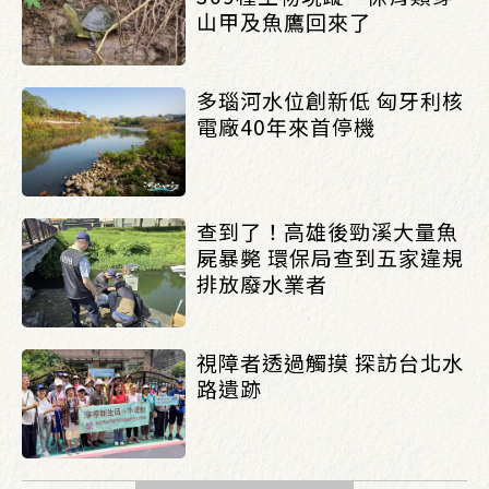
山甲及魚鷹回來了
多瑙河水位創新低 匈牙利核
電廠40年來首停機
查到了！高雄後勁溪大量魚
屍暴斃 環保局查到五家違規
排放廢水業者
視障者透過觸摸 探訪台北水
路遺跡