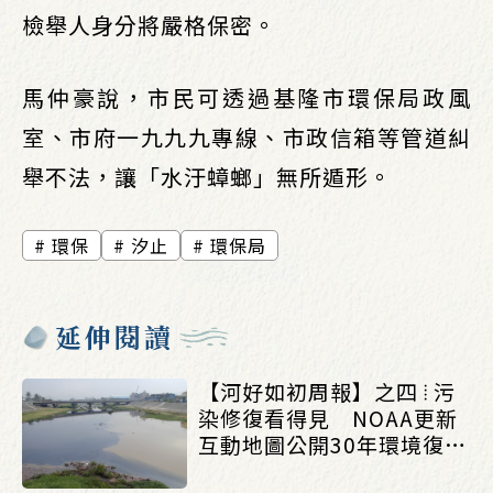
檢舉人身分將嚴格保密。
馬仲豪說，市民可透過基隆市環保局政風
室、市府一九九九專線、市政信箱等管道糾
舉不法，讓「水汙蟑螂」無所遁形。
環保
汐止
環保局
延伸閱讀
【河好如初周報】之四 ⦙ 污
染修復看得見 NOAA更新
互動地圖公開30年環境復育
成果_(0803/0807)