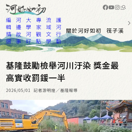
編
河
大
專
流
護
輯
邊
學
家
域
河
關於河好如初
筏子溪
精
故
河
觀
文
行
選
事
好
點
學
動
基隆鼓勵檢舉河川汙染 獎金最
高實收罰鍰一半
2026/05/01
記者游明煌／基隆報導