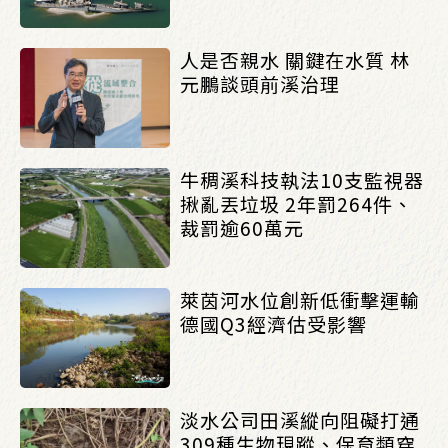
人是否親水 關鍵在水質 林
元鵬談頭前溪治理
牛稠溪科技執法10支監視器
揪亂丟垃圾 2年罰264件、
裁罰逾60萬元
萊茵河水位創新低衝擊運輸
德國Q3經濟估受影響
淡水公司田溪縱向阻礙打通
309種生物現蹤、保育類穿