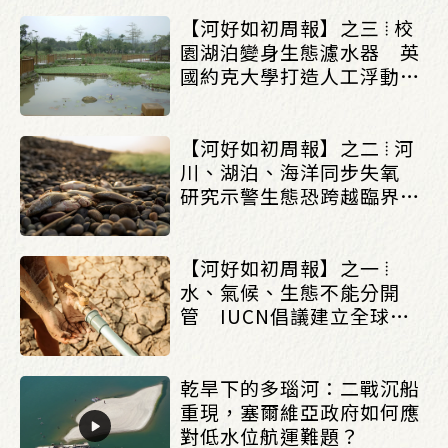
【河好如初周報】之三 ⦙ 校
園湖泊變身生態濾水器 英
國約克大學打造人工浮動濕
地改善水質_(0803/0807)
【河好如初周報】之二 ⦙ 河
川、湖泊、海洋同步失氧
研究示警生態恐跨越臨界點
_(0803/0807)
【河好如初周報】之一 ⦙
水、氣候、生態不能分開
管 IUCN倡議建立全球水
治理框架_(0803/0807)
乾旱下的多瑙河：二戰沉船
重現，塞爾維亞政府如何應
對低水位航運難題？