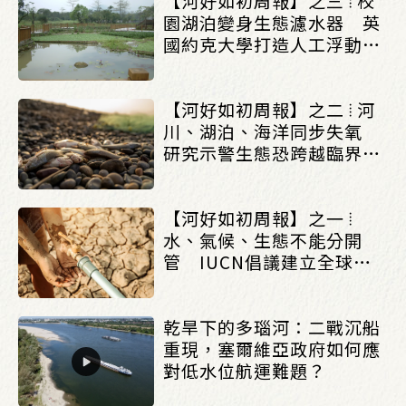
【河好如初周報】之三 ⦙ 校
園湖泊變身生態濾水器 英
國約克大學打造人工浮動濕
地改善水質_(0803/0807)
【河好如初周報】之二 ⦙ 河
川、湖泊、海洋同步失氧
研究示警生態恐跨越臨界點
_(0803/0807)
【河好如初周報】之一 ⦙
水、氣候、生態不能分開
管 IUCN倡議建立全球水
治理框架_(0803/0807)
乾旱下的多瑙河：二戰沉船
重現，塞爾維亞政府如何應
對低水位航運難題？