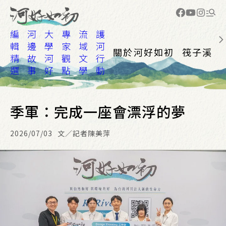
編
河
大
專
流
護
輯
邊
學
家
域
河
關於河好如初
筏子溪
精
故
河
觀
文
行
選
事
好
點
學
動
季軍：完成一座會漂浮的夢
2026/07/03
文／記者陳美萍