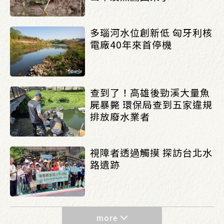
多瑙河水位創新低 匈牙利核
電廠40年來首停機
查到了！高雄後勁溪大量魚
屍暴斃 環保局查到五家違規
排放廢水業者
視障者透過觸摸 探訪台北水
路遺跡
more