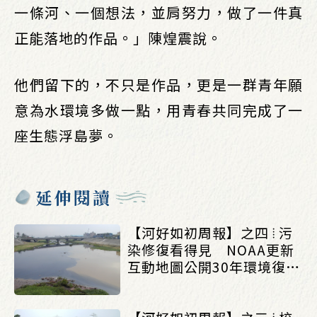
一條河、一個想法，並肩努力，做了一件真
正能落地的作品。」陳煌震說。
他們留下的，不只是作品，更是一群青年願
意為水環境多做一點，用青春共同完成了一
座生態浮島夢。
延伸閱讀
【河好如初周報】之四 ⦙ 污
染修復看得見 NOAA更新
互動地圖公開30年環境復育
成果_(0803/0807)