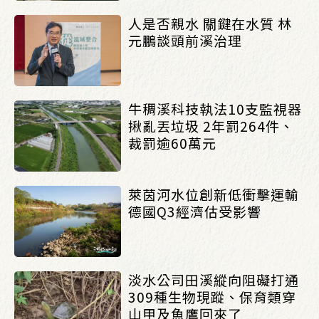
人是否親水 關鍵在水質 林
元鵬談頭前溪治理
牛稠溪科技執法10支監視器
揪亂丟垃圾 2年罰264件、
裁罰逾60萬元
萊茵河水位創新低衝擊運輸
德國Q3經濟估受影響
淡水公司田溪縱向阻礙打通
309種生物現蹤、保育類穿
山甲及魚鷹回來了