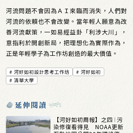
河流問題不會因為ＡＩ來臨而消失，人們對
河流的依賴也不會改變。當年輕人願意為改
善河流獻策，一如易經益卦「利涉大川」，
意指利於開創新局，把理想化為實際作為，
正是年輕學子為工作坊創造的最大價值。
河好如初設計思考工作坊
河好如初
清華大學
延伸閱讀
【河好如初周報】之四 ⦙ 污
染修復看得見 NOAA更新