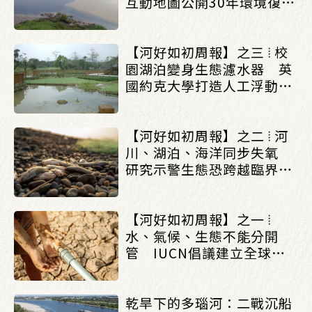
互動地圖公開30年環境復育
成果_(0803/0807)
【河好如初周報】之三 ⦙ 校
園湖泊變身生態濾水器 英
國約克大學打造人工浮動濕
地改善水質_(0803/0807)
【河好如初周報】之二 ⦙ 河
川、湖泊、海洋同步失氧
研究示警生態恐跨越臨界點
_(0803/0807)
【河好如初周報】之一 ⦙
水、氣候、生態不能分開
管 IUCN倡議建立全球水
治理框架_(0803/0807)
乾旱下的多瑙河：二戰沉船