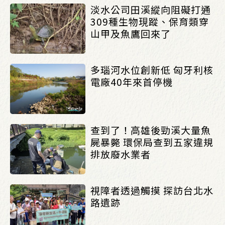
淡水公司田溪縱向阻礙打通
309種生物現蹤、保育類穿
山甲及魚鷹回來了
多瑙河水位創新低 匈牙利核
電廠40年來首停機
查到了！高雄後勁溪大量魚
屍暴斃 環保局查到五家違規
排放廢水業者
視障者透過觸摸 探訪台北水
路遺跡