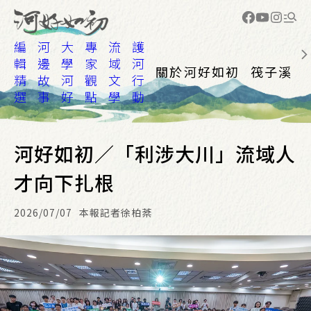
編
河
大
專
流
護
輯
邊
學
家
域
河
關於河好如初
筏子溪
精
故
河
觀
文
行
選
事
好
點
學
動
河好如初／「利涉大川」流域人
才向下扎根
2026/07/07
本報記者徐柏棻