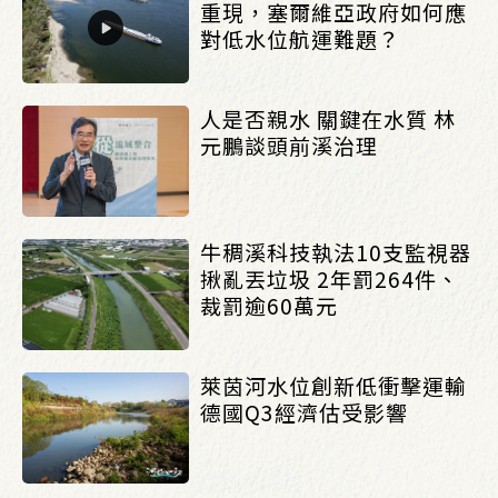
重現，塞爾維亞政府如何應
對低水位航運難題？
人是否親水 關鍵在水質 林
元鵬談頭前溪治理
牛稠溪科技執法10支監視器
揪亂丟垃圾 2年罰264件、
裁罰逾60萬元
萊茵河水位創新低衝擊運輸
德國Q3經濟估受影響