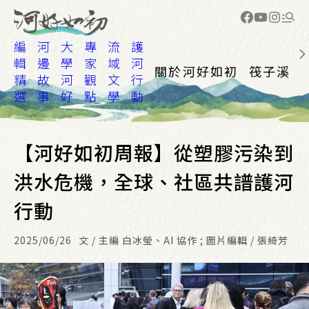
編
河
大
專
流
護
輯
邊
學
家
域
河
關於河好如初
筏子溪
精
故
河
觀
文
行
選
事
好
點
學
動
【河好如初周報】從塑膠污染到
洪水危機，全球、社區共譜護河
行動
2025/06/26
文 / 主編 白冰瑩、AI 協作 ; 圖片編輯 / 張綺芳