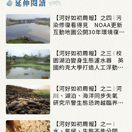
延伸閱讀
【河好如初周報】之四 ⦙ 污
染修復看得見 NOAA更新
互動地圖公開30年環境復育
成果_(0803/0807)
【河好如初周報】之三 ⦙ 校
園湖泊變身生態濾水器 英
國約克大學打造人工浮動濕
地改善水質_(0803/0807)
【河好如初周報】之二 ⦙ 河
川、湖泊、海洋同步失氧
研究示警生態恐跨越臨界點
_(0803/0807)
【河好如初周報】之一 ⦙
水、氣候、生態不能分開