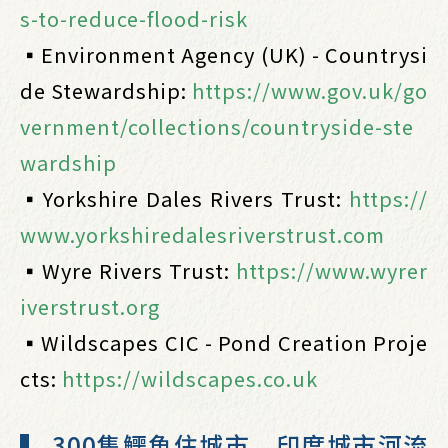
s-to-reduce-flood-risk
▪️Environment Agency (UK) - Countrysi
de Stewardship:
https://www.gov.uk/go
vernment/collections/countryside-ste
wardship
▪️Yorkshire Dales Rivers Trust:
https://
www.yorkshiredalesriverstrust.com
▪️Wyre Rivers Trust:
https://www.wyrer
iverstrust.org
▪️Wildscapes CIC - Pond Creation Proje
cts:
https://wildscapes.co.uk
▍ 300隻鱷魚住城市 印度城市河流