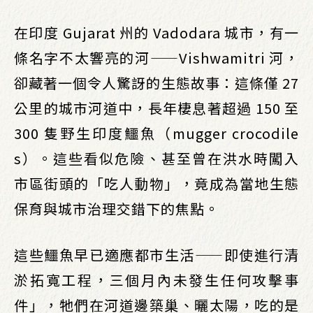
在印度 Gujarat 州的 Vadodara 城市，有一
條名字不太響亮的河——Vishwamitri 河，
卻藏著一個令人驚訝的生態故事：這條僅 27
公里的城市河道中，長年棲息著超過 150 至
300 隻野生印度鱷魚（mugger crocodile
s）。這些看似危險、甚至曾在洪水時闖入
市區街頭的「吃人動物」，竟成為當地生態
保育與城市治理交錯下的焦點。
這些鱷魚早已適應都市生活——即使進行清
淤拓寬工程，三個月內未發生任何攻擊事
件」，牠們在河道邊築巢、曬太陽，吃的是