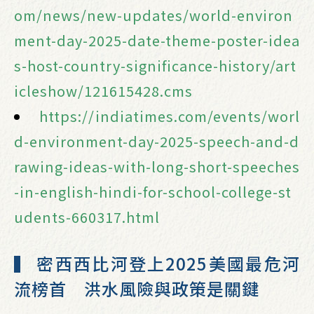
om/news/new-updates/world-environ
ment-day-2025-date-theme-poster-idea
s-host-country-significance-history/art
icleshow/121615428.cms
https://indiatimes.com/events/worl
d-environment-day-2025-speech-and-d
rawing-ideas-with-long-short-speeches
-in-english-hindi-for-school-college-st
udents-660317.html
▍ 密西西比河登上2025美國最危河
流榜首 洪水風險與政策是關鍵