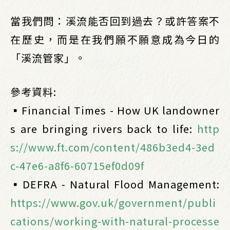
當我們問：溪流能否回到過去？或許答案不
在歷史，而是在我們願不願意成為今日的
「溪流管家」。
參考資料:
▪️Financial Times - How UK landowner
s are bringing rivers back to life:
http
s://www.ft.com/content/486b3ed4-3ed
c-47e6-a8f6-60715ef0d09f
▪️DEFRA - Natural Flood Management:
https://www.gov.uk/government/publi
cations/working-with-natural-processe