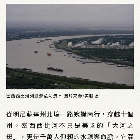
密西西比河列最瀕危河流。 圖片來源/美聯社
從明尼蘇達州北境一路蜿蜒南行，穿越十個
州，密西西比河不只是美國的「大河之
母」，更是千萬人仰賴的水源與命脈。它灌