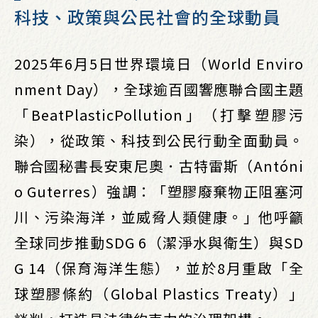
科技、政策與公民社會的全球動員
2025年6月5日世界環境日（World Enviro
nment Day），全球逾百國響應聯合國主題
「BeatPlasticPollution」（打擊塑膠污
染），從政策、科技到公民行動全面動員。
聯合國秘書長安東尼奧．古特雷斯（Antóni
o Guterres）強調：「塑膠廢棄物正阻塞河
川、污染海洋，並威脅人類健康。」他呼籲
全球同步推動SDG 6（潔淨水與衛生）與SD
G 14（保育海洋生態），並於8月重啟「全
球塑膠條約（Global Plastics Treaty）」