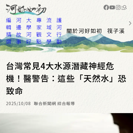
編
河
大
專
流
護
輯
邊
學
家
域
河
關於河好如初
筏子溪
精
故
河
觀
文
行
選
事
好
點
學
動
台灣常見4大水源潛藏神經危
機！醫警告：這些「天然水」恐
致命
2025/10/08
聯合新聞網 綜合報導