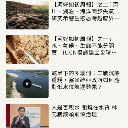
【河好如初周報】之二 ⦙ 河
川、湖泊、海洋同步失氧
研究示警生態恐跨越臨界點
_(0803/0807)
【河好如初周報】之一 ⦙
水、氣候、生態不能分開
管 IUCN倡議建立全球水
治理框架_(0803/0807)
乾旱下的多瑙河：二戰沉船
重現，塞爾維亞政府如何應
對低水位航運難題？
人是否親水 關鍵在水質 林
元鵬談頭前溪治理