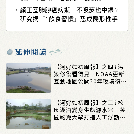
顏正國肺腺癌病逝…不吸菸也中鏢？
研究揭「1飲食習慣」恐成隱形推手
延伸閱讀
【河好如初周報】之四 ⦙ 污
染修復看得見 NOAA更新
互動地圖公開30年環境復育
成果_(0803/0807)
【河好如初周報】之三 ⦙ 校
園湖泊變身生態濾水器 英
國約克大學打造人工浮動濕
地改善水質_(0803/0807)