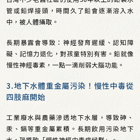
管或鉛焊接頭，時間久了鉛會逐漸溶入水
中，被人體攝取。
長期暴露會導致：神經發育遲緩、認知障
礙、記憶力退化，對孩童特別有害。鉛就像
慢性神經毒素，一點一滴削弱大腦功能。
3.地下水體重金屬污染！慢性中毒從
四肢麻開始
工業廢水與農藥滲透地下水層，導致砷、
汞、鎘等重金屬累積。長期飲用污染地下
水，恐導致「慢性神經中毒症候群」。