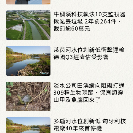
牛稠溪科技執法10支監視器
揪亂丟垃圾 2年罰264件、
裁罰逾60萬元
萊茵河水位創新低衝擊運輸
德國Q3經濟估受影響
淡水公司田溪縱向阻礙打通
309種生物現蹤、保育類穿
山甲及魚鷹回來了
多瑙河水位創新低 匈牙利核
電廠40年來首停機