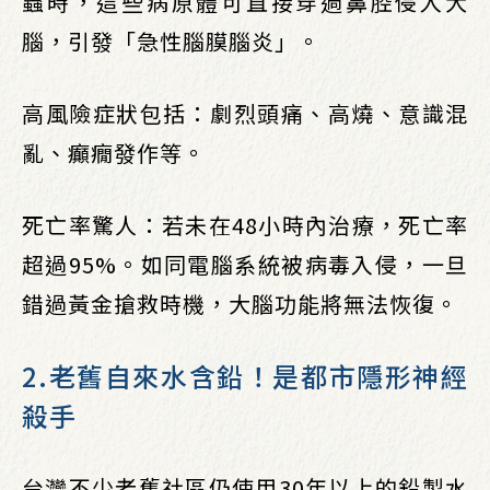
蟲時，這些病原體可直接穿過鼻腔侵入大
腦，引發「急性腦膜腦炎」。
高風險症狀包括：劇烈頭痛、高燒、意識混
亂、癲癇發作等。
死亡率驚人：若未在48小時內治療，死亡率
超過95%。如同電腦系統被病毒入侵，一旦
錯過黃金搶救時機，大腦功能將無法恢復。
2.老舊自來水含鉛！是都市隱形神經
殺手
台灣不少老舊社區仍使用30年以上的鉛製水