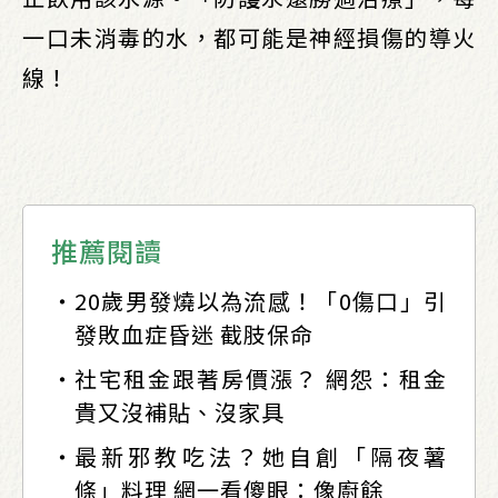
一口未消毒的水，都可能是神經損傷的導火
線！
推薦閱讀
20歲男發燒以為流感！「0傷口」引
發敗血症昏迷 截肢保命
社宅租金跟著房價漲？ 網怨：租金
貴又沒補貼、沒家具
最新邪教吃法？她自創「隔夜薯
條」料理 網一看傻眼：像廚餘