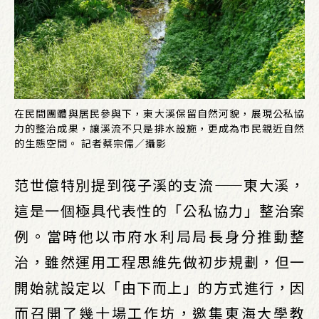
在民間團體與居民參與下，東大溪保留自然河貌，展現公私協
力的整治成果，讓溪流不只是排水設施，更成為市民親近自然
的生態空間。 記者蔡宗儒／攝影
范世億特別提到筏子溪的支流——東大溪，
這是一個極具代表性的「公私協力」整治案
例。當時他以市府水利局局長身分推動整
治，雖然運用工程思維先做初步規劃，但一
開始就設定以「由下而上」的方式進行，因
而召開了幾十場工作坊，邀集東海大學教