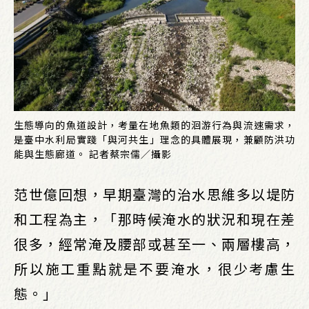
生態導向的魚道設計，考量在地魚類的洄游行為與流速需求，
是臺中水利局實踐「與河共生」理念的具體展現，兼顧防洪功
能與生態廊道。 記者蔡宗儒／攝影
范世億回想，早期臺灣的治水思維多以堤防
和工程為主，「那時候淹水的狀況和現在差
很多，經常淹及腰部或甚至一、兩層樓高，
所以施工重點就是不要淹水，很少考慮生
態。」