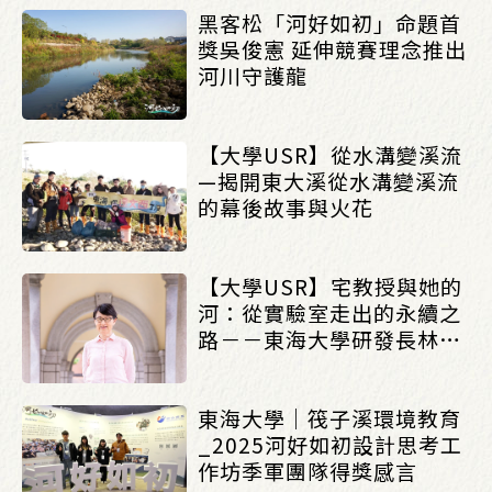
黑客松「河好如初」命題首
獎吳俊憲 延伸競賽理念推出
河川守護龍
【大學USR】從水溝變溪流
—揭開東大溪從水溝變溪流
的幕後故事與火花
【大學USR】宅教授與她的
河：從實驗室走出的永續之
路－－東海大學研發長林惠
真專訪
東海大學｜筏子溪環境教育
_2025河好如初設計思考工
作坊季軍團隊得獎感言