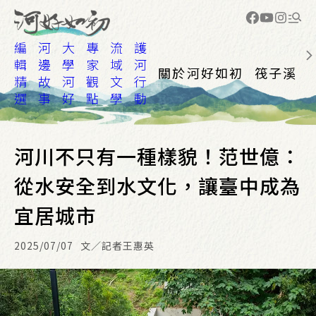
編
河
大
專
流
護
輯
邊
學
家
域
河
關於河好如初
筏子溪
精
故
河
觀
文
行
選
事
好
點
學
動
河川不只有一種樣貌！范世億：
從水安全到水文化，讓臺中成為
宜居城市
2025/07/07
文／記者王惠英