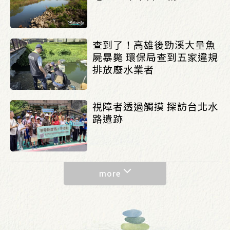
查到了！高雄後勁溪大量魚
屍暴斃 環保局查到五家違規
排放廢水業者
視障者透過觸摸 探訪台北水
路遺跡
more