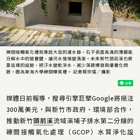
礫間接觸氧化槽就像超大型的濾水器，石子表面長滿的薄膜能
分解水中的營養鹽，讓河水慢慢變清澈。未來新竹頭前溪也將
靠這樣的設施，把汙水變乾淨水，減少藻類爆發與優養化問
題。圖為東海大學礫間曝氣槽。 記者蔡宗儒／攝影
媒體日前報導，搜尋引擎巨擘Google將挹注
300萬美元，與新竹市政府、環境部合作，
推動新竹
頭前溪
流域溪埔子排水第二分線的
礫間接觸氧化處理（GCOP）水質淨化設