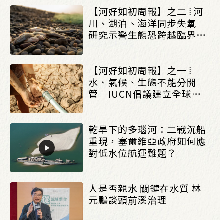
【河好如初周報】之二 ⦙ 河
川、湖泊、海洋同步失氧
研究示警生態恐跨越臨界點
_(0803/0807)
【河好如初周報】之一 ⦙
水、氣候、生態不能分開
管 IUCN倡議建立全球水
治理框架_(0803/0807)
乾旱下的多瑙河：二戰沉船
重現，塞爾維亞政府如何應
對低水位航運難題？
人是否親水 關鍵在水質 林
元鵬談頭前溪治理