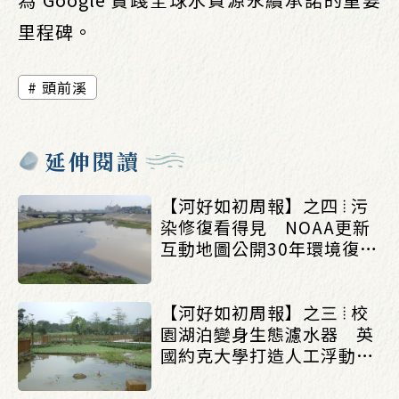
里程碑。
頭前溪
延伸閱讀
【河好如初周報】之四 ⦙ 污
染修復看得見 NOAA更新
互動地圖公開30年環境復育
成果_(0803/0807)
【河好如初周報】之三 ⦙ 校
園湖泊變身生態濾水器 英
國約克大學打造人工浮動濕
地改善水質_(0803/0807)