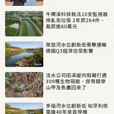
牛稠溪科技執法10支監視器
揪亂丟垃圾 2年罰264件、
裁罰逾60萬元
萊茵河水位創新低衝擊運輸
德國Q3經濟估受影響
淡水公司田溪縱向阻礙打通
309種生物現蹤、保育類穿
山甲及魚鷹回來了
多瑙河水位創新低 匈牙利核
電廠40年來首停機