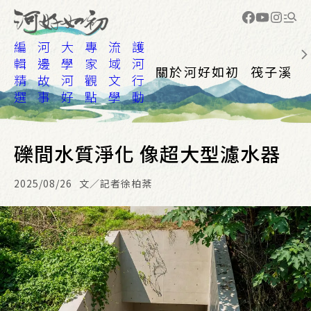
編
河
大
專
流
護
輯
邊
學
家
域
河
關於河好如初
筏子溪
精
故
河
觀
文
行
選
事
好
點
學
動
礫間水質淨化 像超大型濾水器
2025/08/26
文／記者徐柏棻