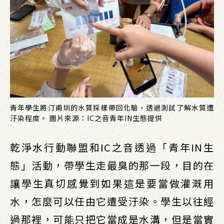
青年學生將汀甫圳的水質採樣帶回化驗，透過測試了解水質遭
汙染程度。 圖片來源：IC之音青年IN生態提供
乾淨水行動聯盟和IC之音透過「青年IN生
態」活動，帶學生走最臭的那一段，目的在
讓學生真切感覺到如果這是要當做灌溉用
水，怎麼可以任由它遭受汙染。學生以往經
過那裡，可能只把它當成是水溝，但是當實