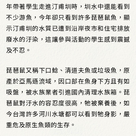
年帶著學生走進汀甫圳時，圳水中還能看到
不少游魚，今年卻只看到許多琵琶鼠魚，顯
示汀甫圳的水質已遭到沿岸夜市和住宅排放
廢水的汙染，這讓參與活動的學生感到震撼
及不忍。
琵琶鼠又稱下口鯰、清道夫魚或垃圾魚，原
產於亞馬遜流域，因口部在魚身下方且有如
吸盤，被水族業者引進國內清理水族箱。琵
琶鼠對汙水的容忍度很高，牠被棄養後，如
今台灣許多河川水塘都可以看到牠身影，嚴
重危及原生魚類的生存。