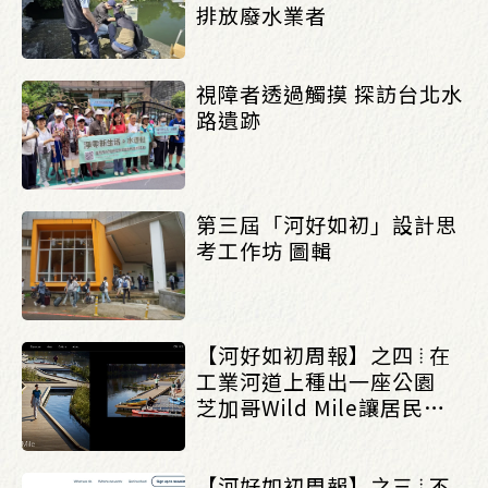
排放廢水業者
視障者透過觸摸 探訪台北水
路遺跡
第三屆「河好如初」設計思
考工作坊 圖輯
【河好如初周報】之四 ⦙ 在
工業河道上種出一座公園
芝加哥Wild Mile讓居民重
新走近河流_(0727/0802)
【河好如初周報】之三 ⦙ 不