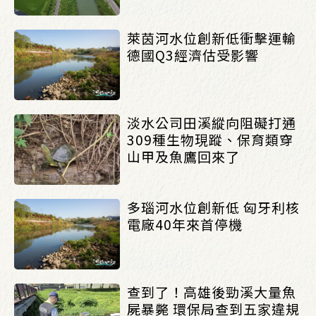
萊茵河水位創新低衝擊運輸
德國Q3經濟估受影響
淡水公司田溪縱向阻礙打通
309種生物現蹤、保育類穿
山甲及魚鷹回來了
多瑙河水位創新低 匈牙利核
電廠40年來首停機
查到了！高雄後勁溪大量魚
屍暴斃 環保局查到五家違規