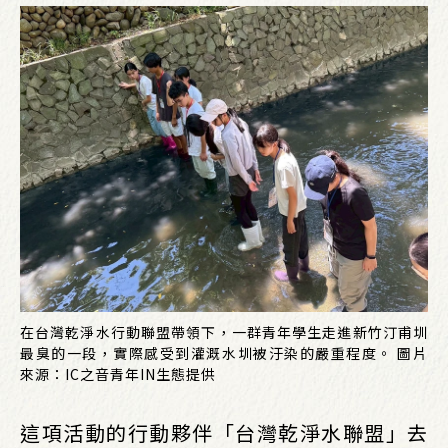
在台灣乾淨水行動聯盟帶領下，一群青年學生走進新竹汀甫圳
最臭的一段，實際感受到灌溉水圳被汙染的嚴重程度。 圖片
來源：IC之音青年IN生態提供
這項活動的行動夥伴「台灣乾淨水聯盟」去