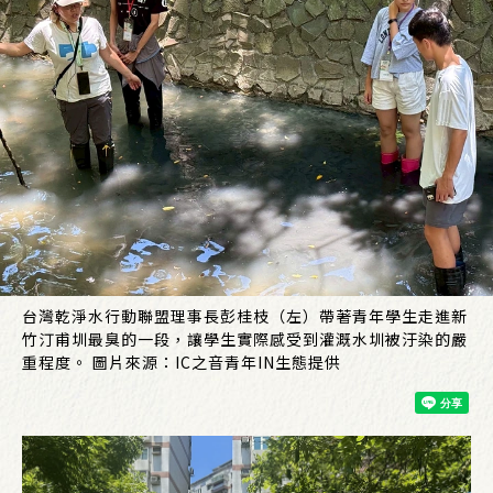
台灣乾淨水行動聯盟理事長彭桂枝（左）帶著青年學生走進新
竹汀甫圳最臭的一段，讓學生實際感受到灌溉水圳被汙染的嚴
重程度。 圖片來源：IC之音青年IN生態提供