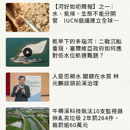
【河好如初周報】之一 ⦙
水、氣候、生態不能分開
管 IUCN倡議建立全球水
治理框架_(0803/0807)
乾旱下的多瑙河：二戰沉船
重現，塞爾維亞政府如何應
對低水位航運難題？
人是否親水 關鍵在水質 林
元鵬談頭前溪治理
牛稠溪科技執法10支監視器
揪亂丟垃圾 2年罰264件、
裁罰逾60萬元