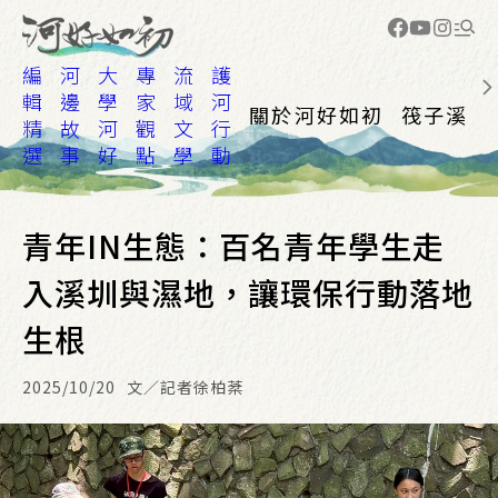
編
河
大
專
流
護
輯
邊
學
家
域
河
關於河好如初
筏子溪
精
故
河
觀
文
行
選
事
好
點
學
動
青年IN生態：百名青年學生走
入溪圳與濕地，讓環保行動落地
生根
2025/10/20
文／記者徐柏棻