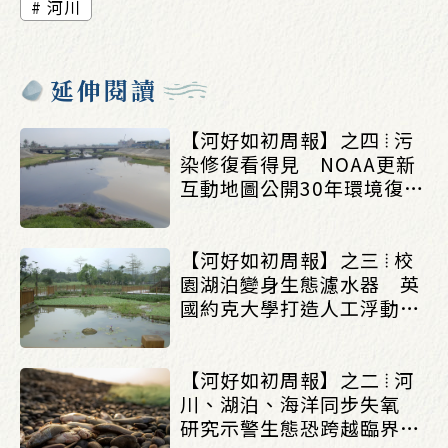
河川
延伸閱讀
【河好如初周報】之四 ⦙ 污
染修復看得見 NOAA更新
互動地圖公開30年環境復育
成果_(0803/0807)
【河好如初周報】之三 ⦙ 校
園湖泊變身生態濾水器 英
國約克大學打造人工浮動濕
地改善水質_(0803/0807)
【河好如初周報】之二 ⦙ 河
川、湖泊、海洋同步失氧
研究示警生態恐跨越臨界點