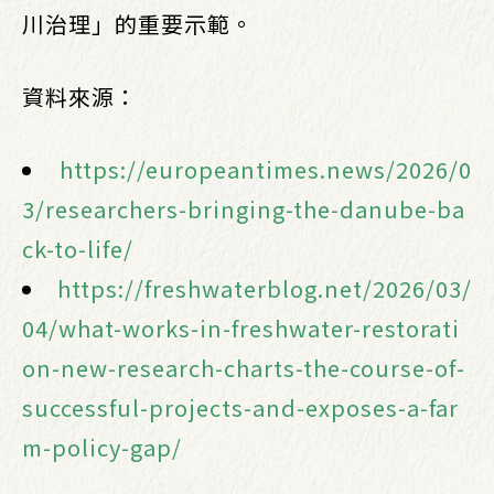
川治理」的重要示範。
資料來源：
https://europeantimes.news/2026/0
3/researchers-bringing-the-danube-ba
ck-to-life/
https://freshwaterblog.net/2026/03/
04/what-works-in-freshwater-restorati
on-new-research-charts-the-course-of-
successful-projects-and-exposes-a-far
m-policy-gap/