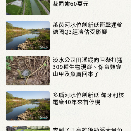
裁罰逾60萬元
萊茵河水位創新低衝擊運輸
德國Q3經濟估受影響
淡水公司田溪縱向阻礙打通
309種生物現蹤、保育類穿
山甲及魚鷹回來了
多瑙河水位創新低 匈牙利核
電廠40年來首停機
查到了！高雄後勁溪大量魚