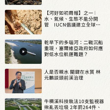
_(0803/0807)
【河好如初周報】之一 ⦙
水、氣候、生態不能分開
管 IUCN倡議建立全球水
治理框架_(0803/0807)
乾旱下的多瑙河：二戰沉船
重現，塞爾維亞政府如何應
對低水位航運難題？
人是否親水 關鍵在水質 林
元鵬談頭前溪治理
牛稠溪科技執法10支監視器
揪亂丟垃圾 2年罰264件、