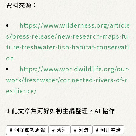
資料來源：
https://www.wilderness.org/article
s/press-release/new-research-maps-fu
ture-freshwater-fish-habitat-conservati
on
https://www.worldwildlife.org/our-
work/freshwater/connected-rivers-of-r
esilience/
✳︎此文章為河好如初主編整理，AI 協作
河好如初周報
溪河
河流
河川整治