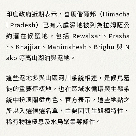
印度政府近期表示，喜馬偕爾邦（Himacha
l Pradesh）已有六處濕地被列為拉姆薩公
約潛在候選地，包括 Rewalsar、Prasha
r、Khajjiar、Manimahesh、Brighu 與 N
ako 等高山湖泊與濕地。
這些濕地多與山區河川系統相連，是候鳥遷
徙的重要停棲地，也在區域水循環與生態系
統中扮演關鍵角色。官方表示，這些地點之
所以入選候選名單，主要因其生態獨特性、
稀有物種棲息及水鳥聚集等條件。