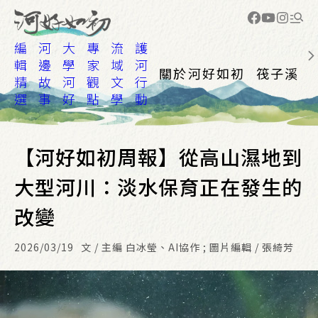
編
河
大
專
流
護
輯
邊
學
家
域
河
關於河好如初
筏子溪
精
故
河
觀
文
行
選
事
好
點
學
動
【河好如初周報】從高山濕地到
大型河川：淡水保育正在發生的
改變
2026/03/19
文 / 主編 白冰瑩、AI協作 ; 圖片編輯 / 張綺芳