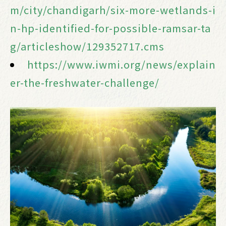
m/city/chandigarh/six-more-wetlands-i
n-hp-identified-for-possible-ramsar-ta
g/articleshow/129352717.cms
https://www.iwmi.org/news/explain
er-the-freshwater-challenge/