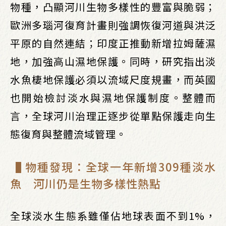
物種，凸顯河川生物多樣性的豐富與脆弱；
歐洲多瑙河復育計畫則強調恢復河道與洪泛
平原的自然連結；印度正推動新增拉姆薩濕
地，加強高山濕地保護。同時，研究指出淡
水魚棲地保護必須以流域尺度規畫，而英國
也開始檢討淡水與濕地保護制度。整體而
言，全球河川治理正逐步從單點保護走向生
態復育與整體流域管理。
▐ 物種發現：全球一年新增309種淡水
魚 河川仍是生物多樣性熱點
全球淡水生態系雖僅佔地球表面不到1%，