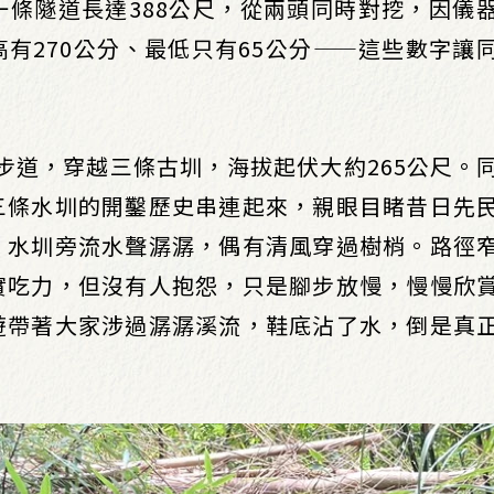
條隧道長達388公尺，從兩頭同時對挖，因儀
有270公分、最低只有65公分——這些數字讓
的步道，穿越三條古圳，海拔起伏大約265公尺。
三條水圳的開鑿歷史串連起來，親眼目睹昔日先
，水圳旁流水聲潺潺，偶有清風穿過樹梢。路徑
實吃力，但沒有人抱怨，只是腳步放慢，慢慢欣
遊帶著大家涉過潺潺溪流，鞋底沾了水，倒是真