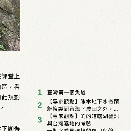
在課堂上
山區，看
臺灣第一個魚道
如此規劃
【專家觀點】熊本地下水奇蹟
。
能複製到台灣？農田之外，...
【專家觀點】的的喀喀湖警訊
與台灣濕地的考驗
雲下顯得
一瓶水看見環境的傷口與修