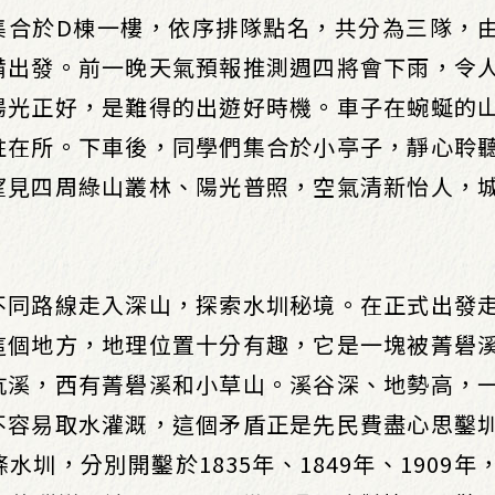
集合於D棟一樓，依序排隊點名，共分為三隊，
備出發。前一晚天氣預報推測週四將會下雨，令
陽光正好，是難得的出遊好時機。車子在蜿蜒的
駐在所。下車後，同學們集合於小亭子，靜心聆
望見四周綠山叢林、陽光普照，空氣清新怡人，
不同路線走入深山，探索水圳秘境。在正式出發
這個地方，地理位置十分有趣，它是一塊被菁礐
坑溪，西有菁礐溪和小草山。溪谷深、地勢高，
不容易取水灌溉，這個矛盾正是先民費盡心思鑿
圳，分別開鑿於1835年、1849年、1909年