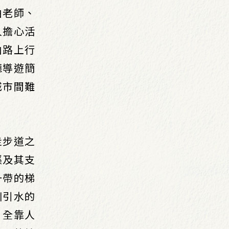
由老師、
人擔心活
山路上行
聽導遊簡
城市間難
走步道之
溪及其支
一帶的梯
圳引水的
，全靠人