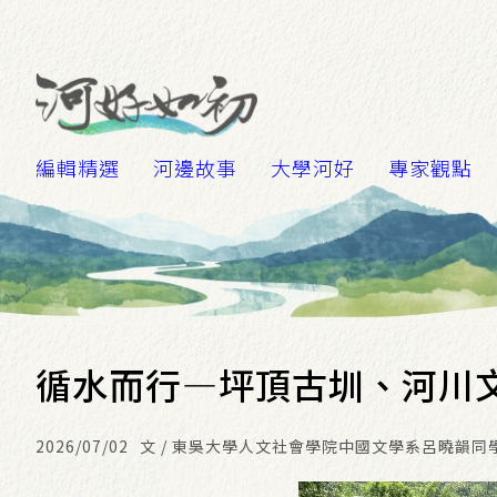
編輯精選
河邊故事
大學河好
專家觀點
循水而行—坪頂古圳、河川
2026/07/02
文 / 東吳大學人文社會學院中國文學系呂曉韻同