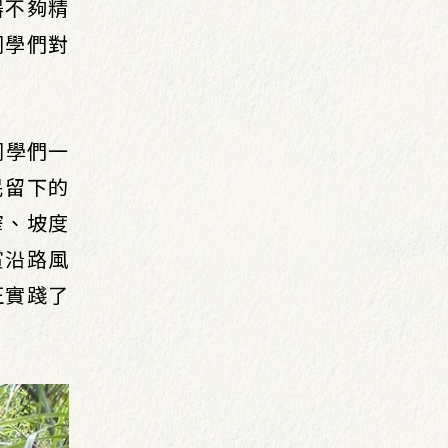
器不夠精
同學們對
同學們一
民留下的
窄、坡度
賞沿路風
正實踐了