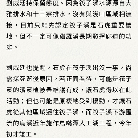
劉威廷持保留態度。因為筏子溪水源源自大
雅排水和十三寮排水，沒有與淺山區域相連
接，目前只能先認定筏子溪是石虎重要棲
地，但不一定可像貓羅溪長期發揮廊道的功
能。
劉威廷也提醒，石虎在筏子溪出沒一事，尚
需探究背後原因。若正面看待，可能是筏子
溪的濱溪植被帶維護有成，讓石虎得以在此
活動；但也可能是原棲地受到擾動，才讓石
虎從其他區域遷往筏子溪，而筏子溪下游匯
流的烏溪近年施作鳥嘴潭人工湖工程，今年
初才竣工。