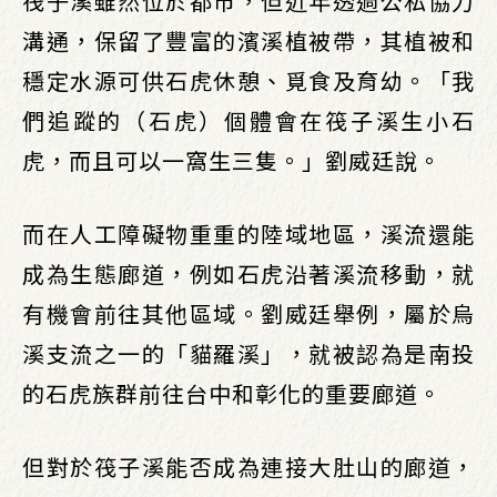
筏子溪雖然位於都市，但近年透過公私協力
溝通，保留了豐富的濱溪植被帶，其植被和
穩定水源可供石虎休憩、覓食及育幼。「我
們追蹤的（石虎）個體會在筏子溪生小石
虎，而且可以一窩生三隻。」劉威廷說。
而在人工障礙物重重的陸域地區，溪流還能
成為生態廊道，例如石虎沿著溪流移動，就
有機會前往其他區域。劉威廷舉例，屬於烏
溪支流之一的「貓羅溪」，就被認為是南投
的石虎族群前往台中和彰化的重要廊道。
但對於筏子溪能否成為連接大肚山的廊道，