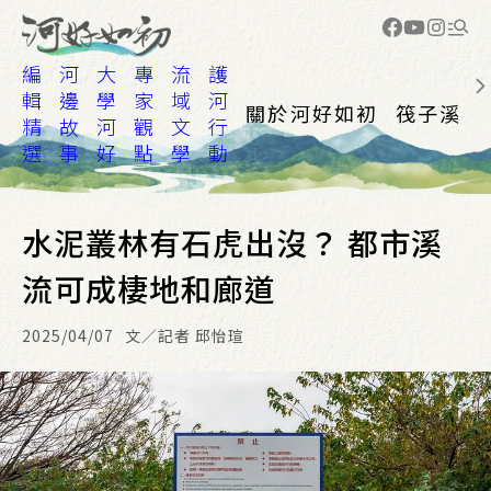
編
河
大
專
流
護
輯
邊
學
家
域
河
關於河好如初
筏子溪
精
故
河
觀
文
行
選
事
好
點
學
動
水泥叢林有石虎出沒？ 都市溪
流可成棲地和廊道
2025/04/07
文／記者 邱怡瑄