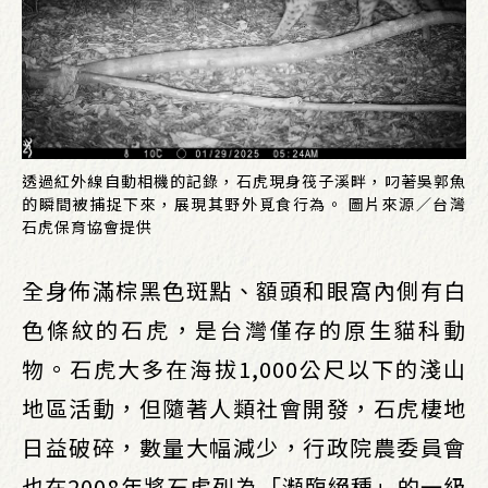
透過紅外線自動相機的記錄，石虎現身筏子溪畔，叼著吳郭魚
的瞬間被捕捉下來，展現其野外覓食行為。 圖片來源／台灣
石虎保育協會提供
全身佈滿棕黑色斑點、額頭和眼窩內側有白
色條紋的石虎，是台灣僅存的原生貓科動
物。石虎大多在海拔1,000公尺以下的淺山
地區活動，但隨著人類社會開發，石虎棲地
日益破碎，數量大幅減少，行政院農委員會
也在2008年將石虎列為「瀕臨絕種」的一級