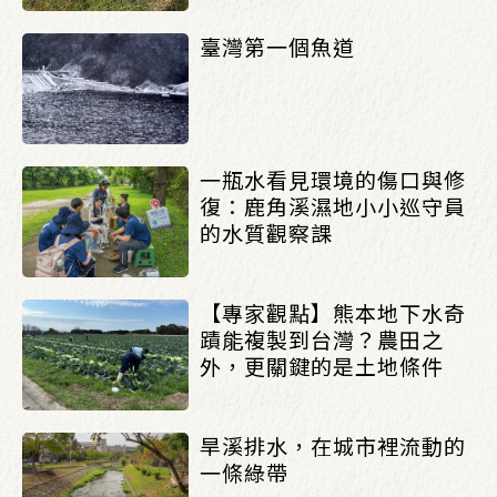
臺灣第一個魚道
一瓶水看見環境的傷口與修
復：鹿角溪濕地小小巡守員
的水質觀察課
【專家觀點】熊本地下水奇
蹟能複製到台灣？農田之
外，更關鍵的是土地條件
旱溪排水，在城市裡流動的
一條綠帶