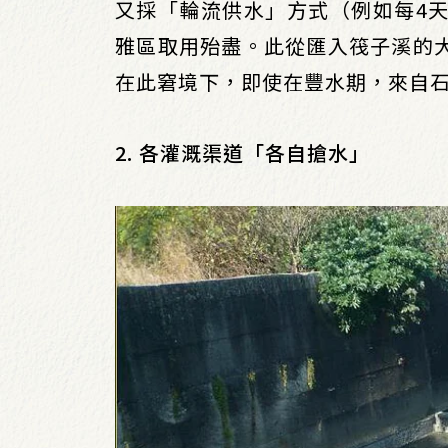
又採「輪流供水」方式（例如每4
雅區取用殆盡。此從匯入筏子溪的
在此窘境下，即使在豐水期，來自
2. 各灌溉渠道「各自搶水」