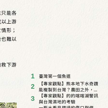
往只能各
就以上游
亡情形；
段也難以
搶救下游
臺灣第一個魚道
【專家觀點】熊本地下水奇蹟
能複製到台灣？農田之外，...
【專家觀點】的的喀喀湖警訊
與台灣濕地的考驗
一瓶水看見環境的傷口與修