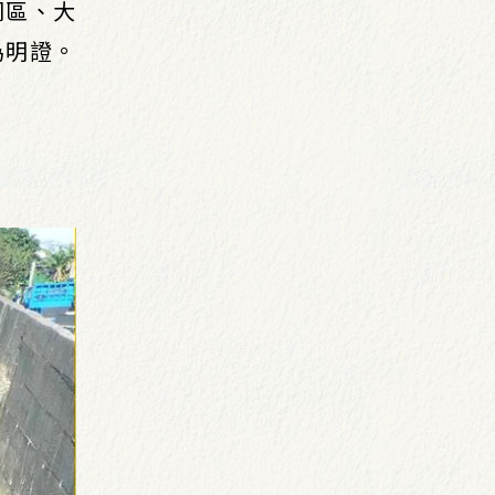
岡區、大
為明證。