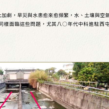
化加劇，旱災與水患愈來愈頻繁，水、土壤與空
同樣面臨這些問題，尤其八○年代中科進駐西