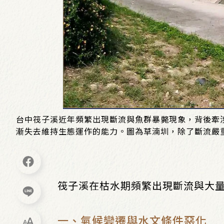
台中筏子溪近年頻繁出現斷流與魚群暴斃現象，背後牽
漸失去維持生態運作的能力。圖為草湳圳，除了斷流嚴重
筏子溪在枯水期頻繁出現斷流與大
一、氣候變遷與水文條件惡化