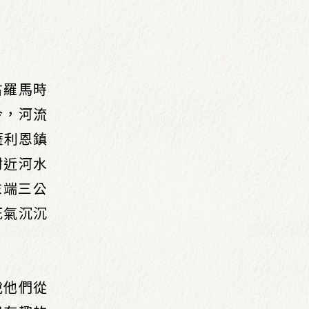
古羅馬時
今，河流
薩利恩鎮
附近河水
末端三公
死氣沉沉
說他們從