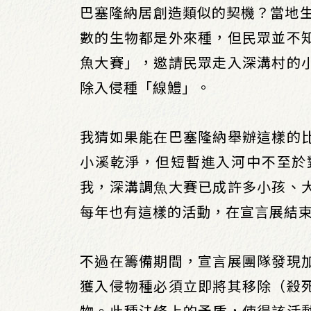
巴塞隆納居創造類似的契機？當地生態學家
數的生物都是外來種，但民眾並不
魚大賽」，邀請民眾走入深溝村的
除入侵種「線鱧」。
我猜如果能在巴塞隆納舉辦這樣的
小溪乾淨，但短暫進入河中不至於
我，深溝調⿂⼤賽已成許多小孩、
每年也有這樣的活動，在宣言展結
不過在籌備期間，宣言展團隊發現
獲入侵物種必須立即將其移除（殺
物。此種法條上的矛盾，使得該活