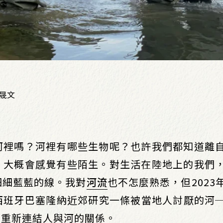
晟文
河裡嗎？河裡有哪些生物呢？也許我們都知道離
，大概會感覺有些陌生。對生活在陸地上的我們
細細藍藍的線。我對
河流
也不怎麼熟悉，但2023
西班牙巴塞隆納近郊研究一條被當地人討厭的河
後試著重新連結人與河的關係。