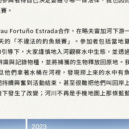
競賽。
u Fortuño Estrada合作，在略夫雷加河下
天的「不違法的釣魚競賽」。參加者包括當地
的引導下，大家謹慎地入河觀察水中生態，並透
，練習辨識與記錄物種，並將捕獲的⽣物釋放回原地。
旦他們拿著水桶在河裡，發現撈上來的水中有
們持續興奮到活動結束，甚至很難把他們叫回岸
驗下發生了改變；河川不再是手機地圖上那條藍