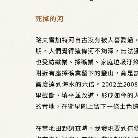
死掉的河
略夫雷加特河自古沒有被人喜愛過
期，人們覺得這條河不夠深，無法
也受紡織業、採礦業、家庭垃圾汙染
附近有座採礦業留下的鹽山，竟是
鹽度達到海水的六倍。2002至2
里截斷、填平並改道，形成如今的
的荒地，在衛星圖上留下一條土色
在當地田野調查時，我發現要到這