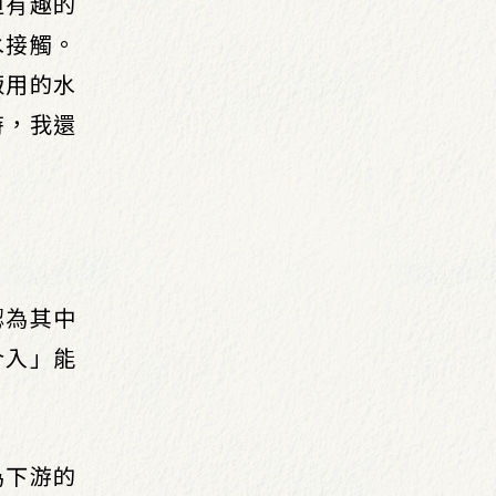
但有趣的
水接觸。
飯用的水
時，我還
認為其中
介入」能
為下游的