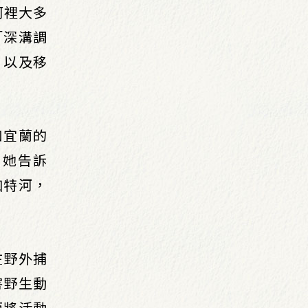
，河裡大多
「深溝調
，以及移
如宜蘭的
，她告訴
加特河，
在野外捕
害野生動
而將活動