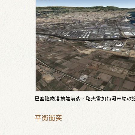
巴塞隆納港擴建前後，略夫雷加特河末端改道變化
平衡衝突