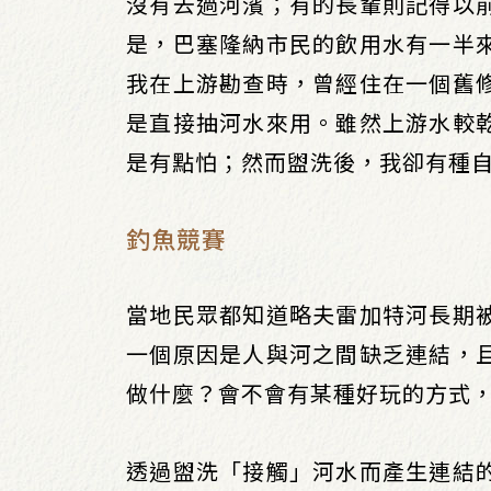
沒有去過河濱；有的長輩則記得以
是，巴塞隆納市民的飲用水有一半
我在上游勘查時，曾經住在一個舊
是直接抽河水來用。雖然上游水較
是有點怕；然而盥洗後，我卻有種
釣魚競賽
當地民眾都知道略夫雷加特河長期
一個原因是人與河之間缺乏連結，
做什麼？會不會有某種好玩的方式
透過盥洗「接觸」河水而產生連結