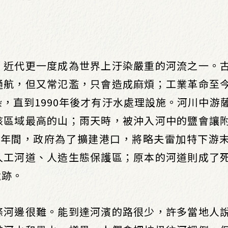
，近代更一度成為世界上汙染嚴重的河流之一。
通航，但又常氾濫，只會造成麻煩；工業革命至
，直到1990年後才有汙水處理設施。河川中游
該區域最高的山；雨天時，被沖入河中的鹽會讓
008年間，政府為了擴建港口，將略夫雷加特下游
人工河道、人造生態保護區；原本的河道則成了
遺跡。
條河邊很難。能到達河濱的路很少，許多當地人