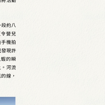
游一段約八
夏令營兒
過手機拍
我發現許
魚蝦的瞬
上。河流
藍的線，