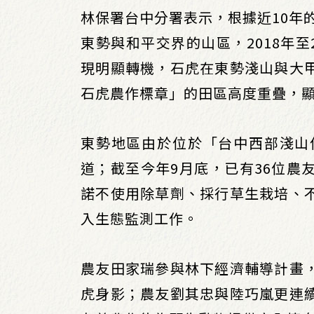
林保署台中分署表示，根據近10年
東勢與和平交界的山區，2018年
現明顯轉機，石虎在東勢淺山與大
石虎農作標章」的田區高度重疊，
東勢地區由於位於「台中西部淺山
道；截至今年9月底，已有36位農
諾不使用除草劑、採行草生栽培、
入生態監測工作。
農友田家瑞參與林下經濟輔導計畫
虎身影；農友劉其忠與陸巧嵐更連