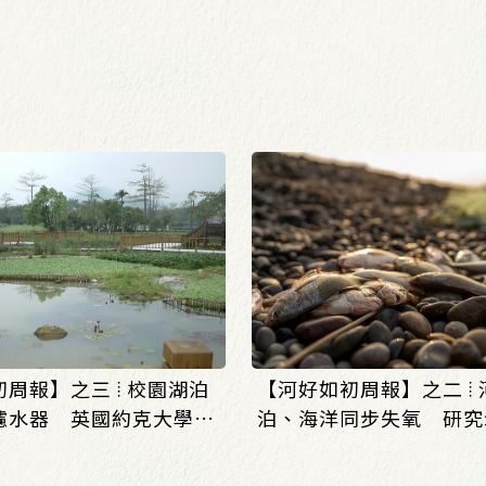
周報】之三 ⦙ 校園湖泊
【河好如初周報】之二 ⦙
濾水器 英國約克大學打
泊、海洋同步失氧 研究
動濕地改善水質
恐跨越臨界點_(0803/08
807)