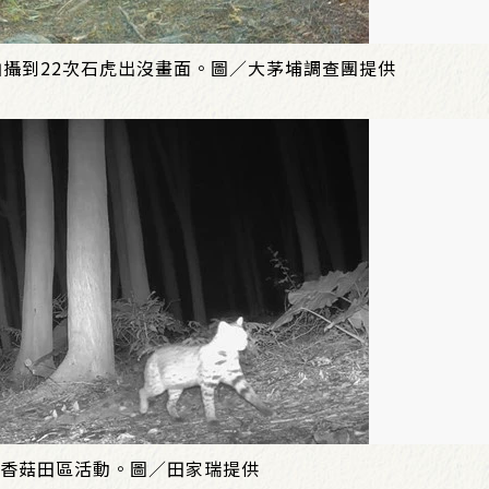
拍攝到22次石虎出沒畫面。圖／大茅埔調查團提供
木香菇田區活動。圖／田家瑞提供