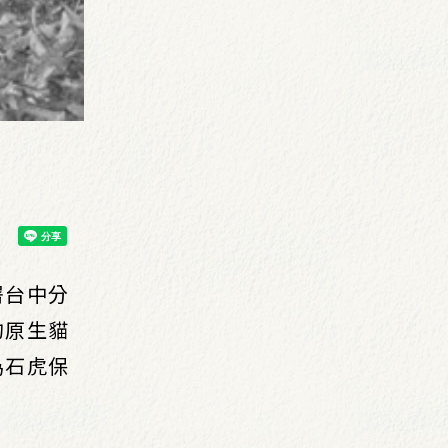
署台中分
的原生貓
為石虎保