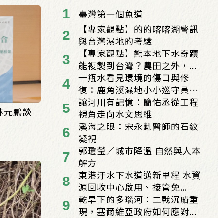
臺灣第一個魚道
【專家觀點】的的喀喀湖警訊
與台灣濕地的考驗
【專家觀點】熊本地下水奇蹟
能複製到台灣？農田之外，...
一瓶水看見環境的傷口與修
復：鹿角溪濕地小小巡守員
的...
讓河川有記憶：簡佑丞從工程
林元鵬談
視角走向水文思維
溪海之眼：宋永魁醫師的石紋
凝視
郭瓊瑩／城市降溫 自然與人本
解方
東港汙水下水道邁新里程 水資
源回收中心啟用、接管免...
乾旱下的多瑙河：二戰沉船重
現，塞爾維亞政府如何應對...