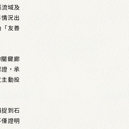
溪流域及
年情況出
動「友善
的關鍵廊
認證，承
友主動投
捕捉到石
不僅證明