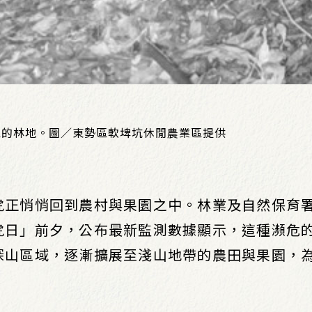
區的林地。圖／東勢區軟埤坑休閒農業區提供
虎正悄悄回到農村與果園之中。林業及自然保育
虎日」前夕，公布最新監測數據顯示，這種瀕危
深山區域，逐漸擴展至淺山地帶的農田與果園，