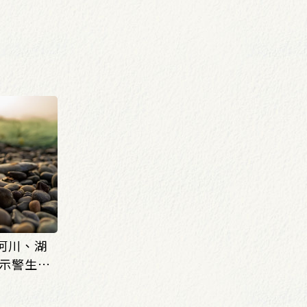
 河川、湖
示警生態
07)