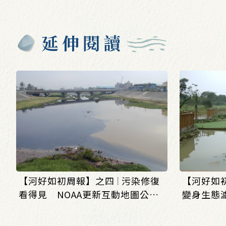
延伸閱讀
【河好如初周報】之四 ⦙ 污染修復
【河好如初
看得見 NOAA更新互動地圖公開
變身生態
30年環境復育成果_(0803/0807)
造人工浮
_(0803/0