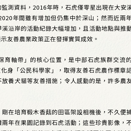
的監測資料，2016年時，石虎僅零星出現在大安
至2020年間雖有增加但仍集中於深山；然而近兩
甲溪沿岸的活動紀錄大幅增加，且活動地點與推
顯示友善農業政策正在發揮實質成效。
保育軸帶」的核心位置，是中部石虎族群交流
友化身「公民科學家」，取得友善石虎農作標章
不放養犬貓等友善措施；令人感動的是，許多農
，剛在培育椴木香菇的田區架設相機後，不久便
續兩年在果園記錄到石虎活動；這些珍貴影像，