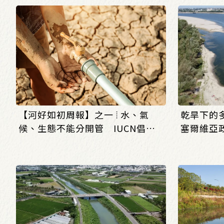
【河好如初周報】之一 ⦙ 水、氣
乾旱下的
候、生態不能分開管 IUCN倡議
塞爾維亞
建立全球水治理框架
難題？
_(0803/0807)