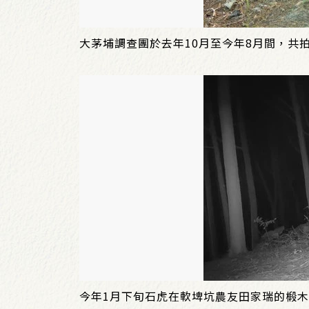
大茅埔調查團於去年10月至今年8月間，共
今年1月下旬石虎在軟埤坑農友田家瑞的椴