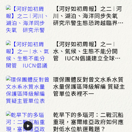
【河好如初周報】之二 ⦙ 河
川、湖泊、海洋同步失氧
研究示警生態恐跨越臨界點
_(0803/0807)
【河好如初周報】之一 ⦙
水、氣候、生態不能分開
管 IUCN倡議建立全球水
治理框架_(0803/0807)
環保團體反對曾文水系水質
水量保護區降級解編 質疑主
管單位表裡不一
乾旱下的多瑙河：二戰沉船
重現，塞爾維亞政府如何應
對低水位航運難題？