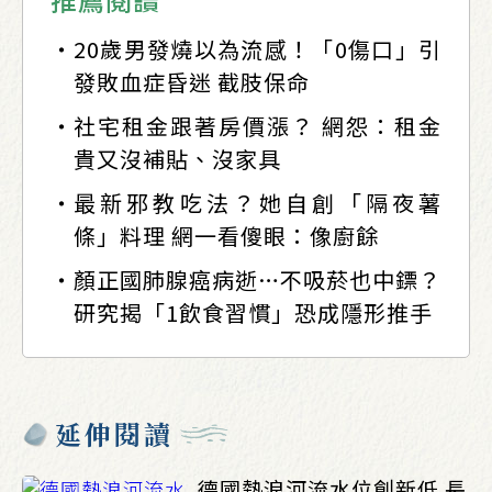
20歲男發燒以為流感！「0傷口」引
發敗血症昏迷 截肢保命
社宅租金跟著房價漲？ 網怨：租金
貴又沒補貼、沒家具
最新邪教吃法？她自創「隔夜薯
條」料理 網一看傻眼：像廚餘
顏正國肺腺癌病逝…不吸菸也中鏢？
研究揭「1飲食習慣」恐成隱形推手
延伸閱讀
德國熱浪河流水位創新低 長