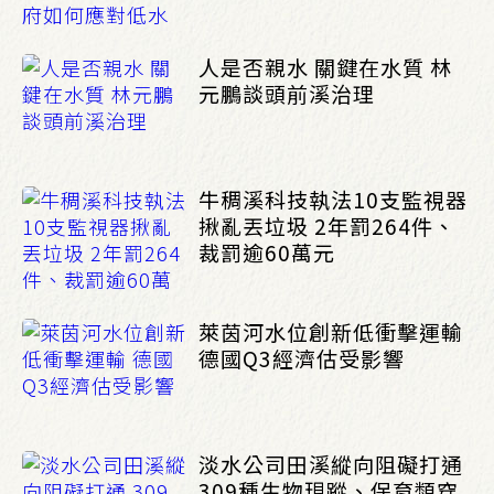
人是否親水 關鍵在水質 林
元鵬談頭前溪治理
牛稠溪科技執法10支監視器
揪亂丟垃圾 2年罰264件、
裁罰逾60萬元
萊茵河水位創新低衝擊運輸
德國Q3經濟估受影響
淡水公司田溪縱向阻礙打通
309種生物現蹤、保育類穿