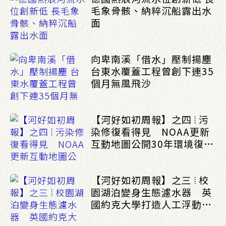
毛象骨骸、納粹沉船露出水
面
向卑南溪「借水」壓制揚塵
台東水覆蓋工程曾創下連35
個月無風飛沙
【河好如初周報】之四 ⦙ 污
染修復看得見 NOAA更新
互動地圖公開30年環境復育
成果_(0803/0807)
【河好如初周報】之三 ⦙ 校
園湖泊變身生態濾水器 英
國約克大學打造人工浮動濕
地改善水質_(0803/0807)