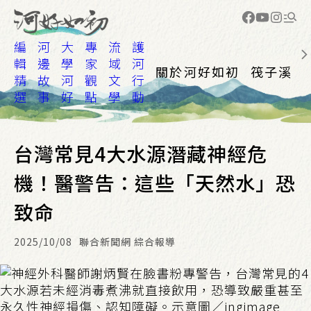
編
河
大
專
流
護
輯
邊
學
家
域
河
關於河好如初
筏子溪
精
故
河
觀
文
行
選
事
好
點
學
動
台灣常見4大水源潛藏神經危
機！醫警告：這些「天然水」恐
致命
2025/10/08
聯合新聞網 綜合報導