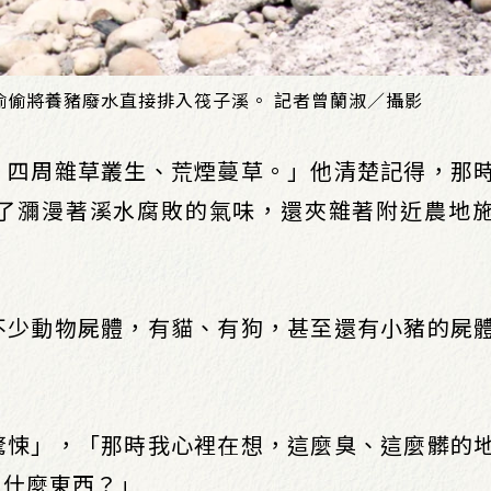
偷偷將養豬廢水直接排入筏子溪。 記者曾蘭淑／攝影
，四周雜草叢生、荒煙蔓草。」他清楚記得，那
了瀰漫著溪水腐敗的氣味，還夾雜著附近農地
不少動物屍體，有貓、有狗，甚至還有小豬的屍
驚悚」，「那時我心裡在想，這麼臭、這麼髒的
出什麼東西？」