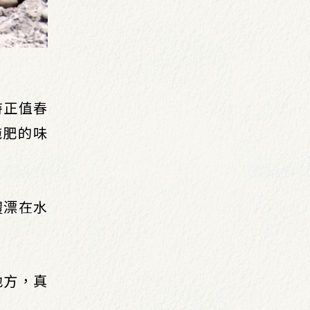
時正值春
施肥的味
體漂在水
地方，真