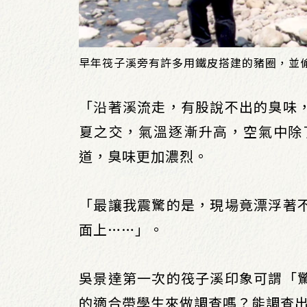
早年筏子溪旁有許多用鐵皮搭建的豬圈，並
「沿著溪流走，有股說不出的臭味
夏之交，氣溫逐漸升高，空氣中除
道，臭味更加濃烈。
「最讓我震驚的是，現場竟漂浮著
面上……」。
吳景達第一次的筏子溪印象可謂「
的適合帶學生來做調查嗎？能調查