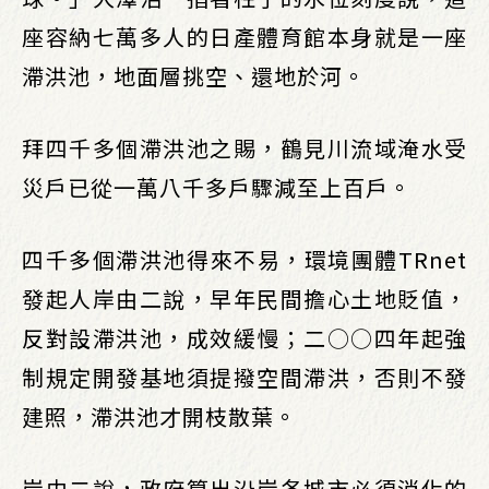
座容納七萬多人的日產體育館本身就是一座
滯洪池，地面層挑空、還地於河。
拜四千多個滯洪池之賜，鶴見川流域淹水受
災戶已從一萬八千多戶驟減至上百戶。
四千多個滯洪池得來不易，環境團體TRnet
發起人岸由二說，早年民間擔心土地貶值，
反對設滯洪池，成效緩慢；二○○四年起強
制規定開發基地須提撥空間滯洪，否則不發
建照，滯洪池才開枝散葉。
岸由二說，政府算出沿岸各城市必須消化的