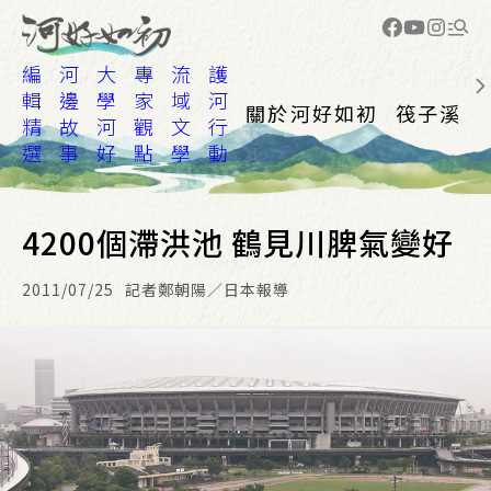
編
河
大
專
流
護
輯
邊
學
家
域
河
關於河好如初
筏子溪
精
故
河
觀
文
行
選
事
好
點
學
動
4200個滯洪池 鶴見川脾氣變好
2011/07/25
記者鄭朝陽／日本報導