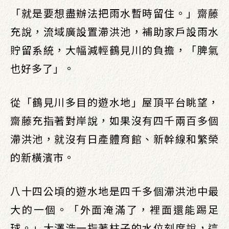
「就是要想盡辦法把雨水暫時留住。」齋藤
充說，流域廣設置滯洪池，補助家戶設雨水
貯留系統，大幅減輕鶴見川的負擔，「脾氣
也好多了」。
從「鶴見川多目的遊水地」屋頂平台眺望，
齋藤充指著對岸說，如果沒有四千兩百多個
滯洪池，就沒有日產體育館、新幹線和繁榮
的新橫濱市。
八十四公頃的遊水地是四千多個滯洪池中最
大的一個。「外面淹滿了，裡面還能踢足
球。」大澤浩一指著柱子的水位刻度說，這