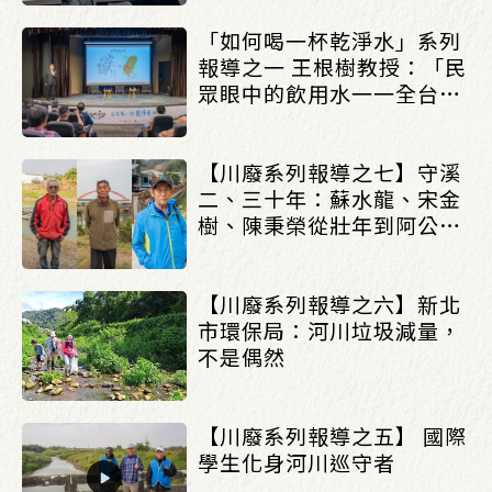
「如何喝一杯乾淨水」系列
報導之一 王根樹教授：「民
眾眼中的飲用水一一全台飲
用水解析」
【川廢系列報導之七】守溪
二、三十年：蘇水龍、宋金
樹、陳秉榮從壯年到阿公的
堅持
【川廢系列報導之六】新北
市環保局：河川垃圾減量，
不是偶然
【川廢系列報導之五】 國際
學生化身河川巡守者