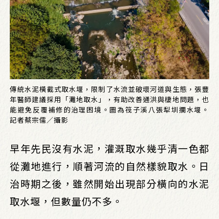
傳統水泥橫截式取水堰，限制了水流並破壞河道與生態，張豐
年醫師建議採用「灘地取水」，有助改善通洪與棲地問題，也
能避免反覆補修的治理困境。圖為筏子溪八張犁圳攔水堰。
記者蔡宗儒／攝影
早年先民沒有水泥，灌溉取水幾乎清一色都
從灘地進行，順著河流的自然樣貌取水。日
治時期之後，雖然開始出現部分橫向的水泥
取水堰，但數量仍不多。