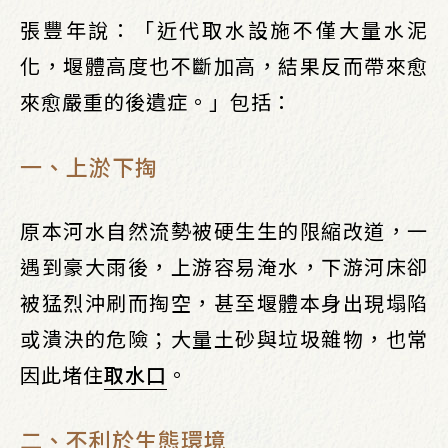
張豐年說：「近代取水設施不僅大量水泥
化，堰體高度也不斷加高，結果反而帶來愈
來愈嚴重的後遺症。」包括：
一、上淤下掏
原本河水自然流勢被硬生生的限縮改道，一
遇到豪大雨後，上游容易淹水，下游河床卻
被猛烈沖刷而掏空，甚至堰體本身出現塌陷
或潰決的危險；大量土砂與垃圾雜物，也常
因此堵住
取水口
。
二、不利於生態環境