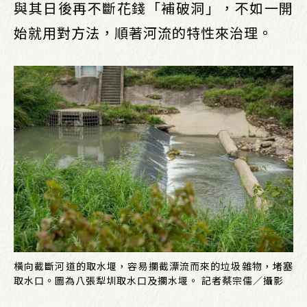
與其日後再不斷花錢「補破洞」，不如一開
始就用對方法，順著河流的特性來治理。
橫向截斷河道的取水堰，容易攔截漂流而來的垃圾雜物，堵塞
取水口。圖為八張犁圳取水口及攔水堰。 記者蔡宗儒／攝影