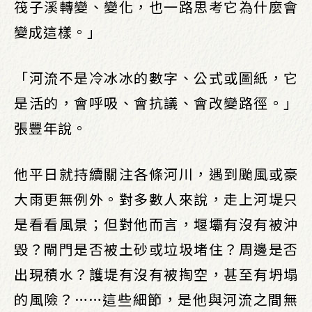
筏子溪轉變、變化，也一路思考它為什麼會
變成這樣。」
「河流不是冷冰冰的數字、公式或圖紙，它
是活的，會呼吸、會抗議、會改變路徑。」
張豐年說。
他平日就持續關注各條河川，遇到颱風或豪
大雨更無例外。對多數人來說，走上河堤只
是看看風景；但對他而言，堰壩有沒有被沖
毀？閘門是否被土砂或垃圾堵住？周邊是否
出現積水？護堤有沒有被掏空，甚至有坍塌
的風險？……這些細節，是他與河流之間無