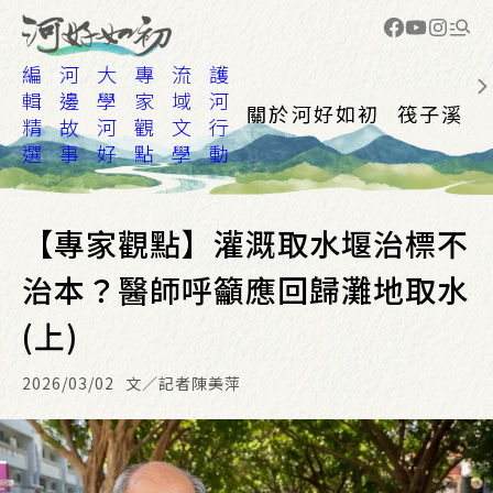
編
河
大
專
流
護
輯
邊
學
家
域
河
關於河好如初
筏子溪
精
故
河
觀
文
行
選
事
好
點
學
動
【專家觀點】灌溉取水堰治標不
治本？醫師呼籲應回歸灘地取水
(上)
2026/03/02
文／記者陳美萍