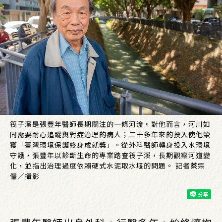
筏子溪是張豐年醫師長期關注的一條河流。對他而言，河川如
同需要耐心追蹤與對症治理的病人；二十多年來的投入使他榮
獲「臺灣環境保護終身成就獎」。從外科醫師轉身投入水環境
守護，張豐年以診斷生命的專業踏查筏子溪，長期觀察河道變
化，並指出治理過度依賴硬式水泥取水堰的問題。 記者蔡宗
儒／攝影