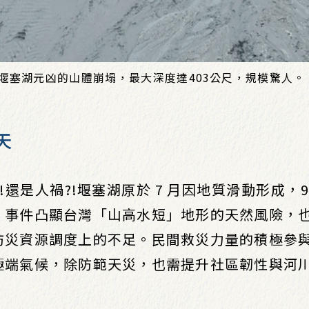
堰塞湖元凶的山體崩塌，最大深度達403公尺，規模驚人。
天
還是人禍?!堰塞湖原於 7 月因地質滑動形成，9
。事件凸顯台灣「山高水短」地形的天然風險，
防災資源調度上的不足。民間救災力量的積極參
極端氣候，除防範天災，也需提升社區韌性與河