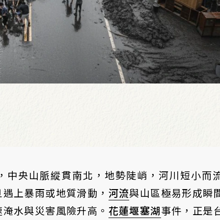
，中央山脈縱貫南北，地勢陡峭，河川短小而
旦遇上暴雨或地質滑動，
河流
與山區極易形成瞬
速淹水與災害風險升高。
花蓮堰塞湖
事件，正是