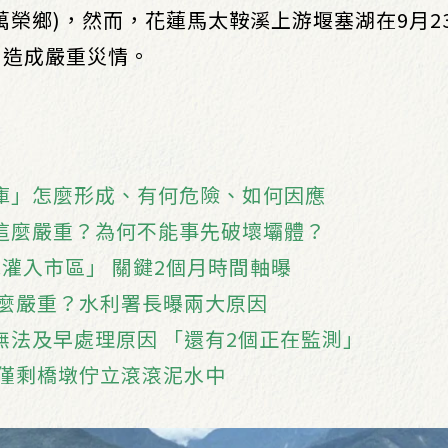
萬榮鄉)，然而，花蓮馬太鞍溪上游堰塞湖在9月2
，造成嚴重災情。
庫」怎麼形成、有何危險、如何因應
這麼嚴重？為何不能事先破壞壩體？
灌入市區」 關鍵2個月時間軸曝
這麼嚴重？水利署長曝兩大原因
法及早處理原因 「還有2個正在監測」
 僅剩橋墩佇立滾滾泥水中