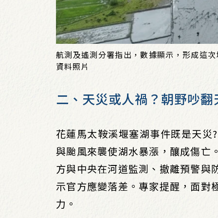
航測及遙測分署指出，數據顯示，形成這次
資料照片
二、天災或人禍？朝野吵翻
花蓮馬太鞍溪堰塞湖事件既是天災?!
與颱風來襲使湖水暴漲，釀成傷亡
方與中央在河道監測、撤離預警與
示官方應變落差。專家提醒，面對
力。