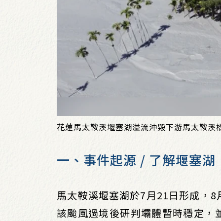
花蓮馬太鞍溪堰塞湖溢流沖毀下游馬太鞍溪
一、事件起源 / 了解堰塞湖
馬太鞍溪堰塞湖於7月21日形成，8
該颱風過境後研判壩體暫時穩定，並