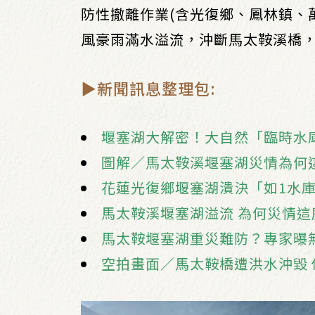
防性撤離作業(含光復鄉、鳳林鎮、
風豪雨滿水溢流，沖斷馬太鞍溪橋
▶新聞訊息整理包:
堰塞湖大解密！大自然「臨時水
圖解／馬太鞍溪堰塞湖災情為何
花蓮光復鄉堰塞湖潰決「如1水庫
馬太鞍溪堰塞湖溢流 為何災情
馬太鞍堰塞湖重災難防？專家曝無
空拍畫面／馬太鞍橋遭洪水沖毀