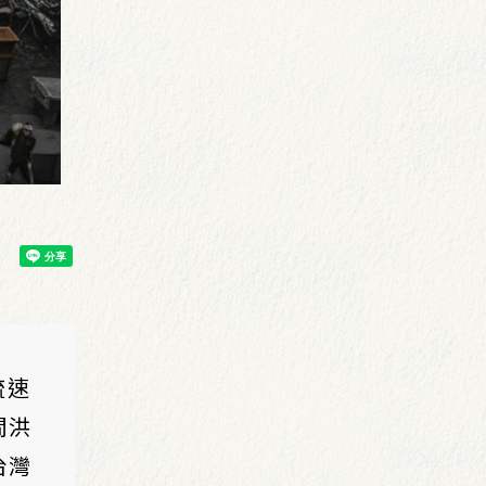
流速
間洪
台灣