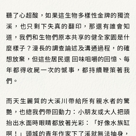
聽了心超酸，如果這生物多樣性金牌的獨流
溪，也只剩下失真的翻印，那還有誰會知
道，我們和生物們原本共享的健全家園是什
麼樣子？漫長的調查論述及溝通過程，的確
想放棄，但這些居民還 回味咀嚼的回憶、每
年都得收屍一次的憾事，都持續鞭策著我
們。
而天生麗質的大溪川帶給所有親水者的驚
艷，也總我們帶回動力：小朋友或大人把頭
抬出水面時眼睛都放著光彩：「好像水族缸
啊！」頭城的青年作家下了溪就無法抽身，