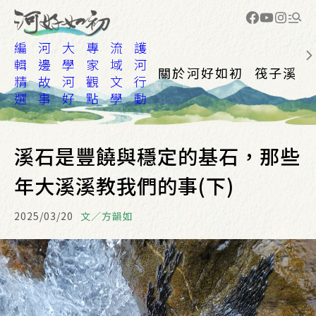
編
河
大
專
流
護
輯
邊
學
家
域
河
關於河好如初
筏子溪
精
故
河
觀
文
行
選
事
好
點
學
動
溪石是豐饒與穩定的基石，那些
年大溪溪教我們的事(下)
2025/03/20
文／方韻如