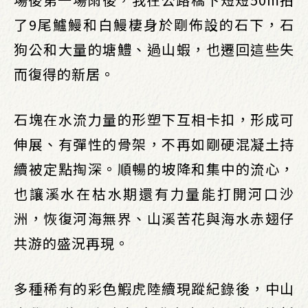
了9尾鱸鰻和白鰻棲身於剛佈設的石下，石
狗公和大量的塘鱧、過山蝦，也遷回這些失
而復得的新居。
石塊在水流力量的形塑下互相卡扣，形成可
伸展、有彈性的骨架，不再如剛硬混凝土持
續被定點掏深。順暢的坡降和集中的流心，
也讓溪水在枯水期還有力量能打開河口沙
洲，恢復河海無界、山溪苦花與海水赤翅仔
共游的盛況再現。
多種稀有的彩色鰕虎陸續現蹤紀錄後，中山