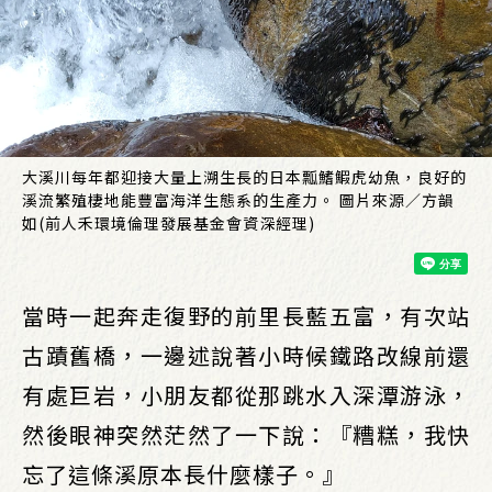
大溪川每年都迎接大量上溯生長的日本瓢鰭鰕虎幼魚，良好的
溪流繁殖棲地能豐富海洋生態系的生產力。 圖片來源／方韻
如(前人禾環境倫理發展基金會資深經理)
當時一起奔走復野的前里長藍五富，有次站
古蹟舊橋，一邊述說著小時候鐵路改線前還
有處巨岩，小朋友都從那跳水入深潭游泳，
然後眼神突然茫然了一下說：『糟糕，我快
忘了這條溪原本長什麼樣子。』