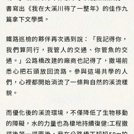
書寫出《我在大溪川待了一整年》的佳作九
篇拿下文學獎。
鐵路巡檢的夥伴再次遇到說：「我記得你，
我們算同行，我管人的交通、你管魚的交
通。」公路橋改建的廠商也記得了，撤場前
悉心把石頭放回流路。參與這場共學的人
們，心裡都開始淌流了一條夠自然的溪流樣
貌。
而優化後的溪流環境，不僅降低了生物移動
的障礙，水的力量也為棲地持續復健:工程撤
場後第一場雨後，我在公路橋下短短50m拍