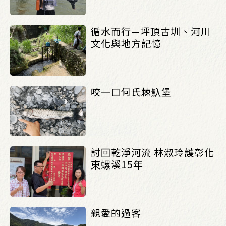
循水而行—坪頂古圳、河川
文化與地方記憶
咬一口何氏棘魞堡
討回乾淨河流 林淑玲護彰化
東螺溪15年
親愛的過客